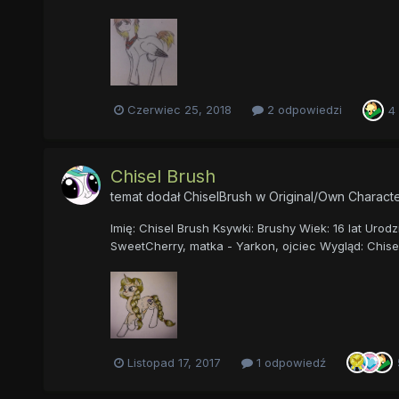
Czerwiec 25, 2018
2 odpowiedzi
4
Chisel Brush
temat dodał
ChiselBrush
w
Original/Own Characte
Imię: Chisel Brush Ksywki: Brushy Wiek: 16 lat Urod
SweetCherry, matka - Yarkon, ojciec Wygląd: Chisel.
Listopad 17, 2017
1 odpowiedź