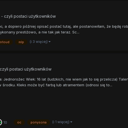
 - czyli postaci użytkowników
, a dopiero później opisać postać tutaj, ale postanowiłam, że będę rob
konany prestiżowo, a nie tak jak teraz. Sc...
(i 3 więcej)
erloud
mlp
 czyli postaci użytkowników
: Jednorożec Wiek: 16 lat (ludzkich, nie wiem jak to się przelicza) Tal
środku. Kleks może być farbą lub atramentem (odnosi się to...
(i 1 więcej)
10
oc
ponysona