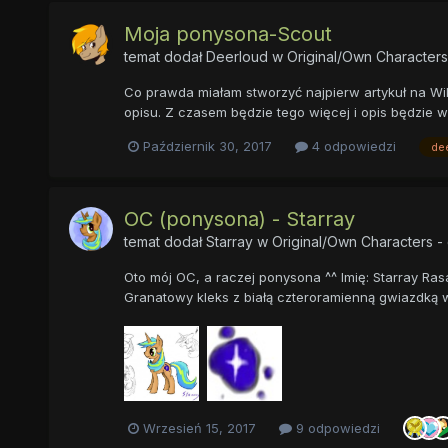
Moja ponysona-Scout
temat dodał
Deerloud
w
Original/Own Characters
Co prawda miałam stworzyć najpierw artykuł na Wiki
opisu. Z czasem będzie tego więcej i opis będzie wy
Październik 30, 2017
4 odpowiedzi
de
OC (ponysona) - Starray
temat dodał
Starray
w
Original/Own Characters -
Oto mój OC, a raczej ponysona ^^ Imię: Starray Rasa
Granatowy kleks z białą czteroramienną gwiazdką w 
Wrzesień 15, 2017
9 odpowiedzi