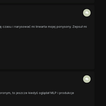
ę czasu i narysować mi linearta mojej ponysony. Zepsuł mi
ronym, to jeszcze kiedyś oglądał MLP i produkcje