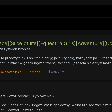
e][Silce of life][Equestria Girls][Adventure][
szystkich bronies
 to przeczyta ok. Fank ten planuję jako Trylogię, każdy tom po 10 rozdzi
nset Shimmer,więc tak będzie trochę Romansu (czasem niektórym może.
(i 4 więcej)
sunsetshimmer
trylogia
ers - czyli postaci użytkowników
ć: Klacz Gatunek: Pegaz Status społeczny: Wolna Miejsce zamieszkania
ent: - Zawód: Jeszcze ucze...