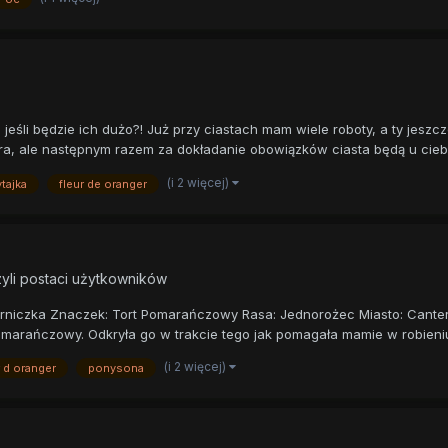
 jeśli będzie ich dużo?! Już przy ciastach mam wiele roboty, a ty jesz
ra, ale następnym razem za dokładanie obowiązków ciasta będą u ciebi
(i 2 więcej)
tajka
fleur de oranger
zyli postaci użytkowników
erniczka Znaczek: Tort Pomarańczowy Rasa: Jednorożec Miasto: Canterlot
pomarańczowy. Odkryła go w trakcie tego jak pomagała mamie w robieniu
(i 2 więcej)
r d oranger
ponysona