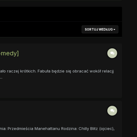
SORTUJ WEDŁUG
Comedy]
ało raczej krótkich. Fabuła będzie się obracać wokół relacjj
..
: Przedmieścia Manehattanu Rodzina: Chilly Blitz (ojciec),