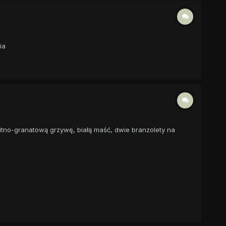
ia
ękitno-granatową grzywę, białą maść, dwie branzolety na