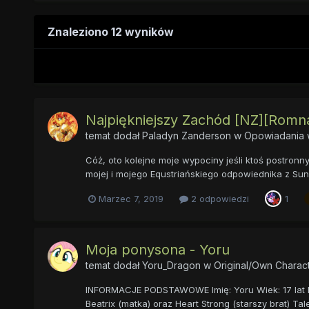
Znaleziono 12 wyników
Najpiękniejszy Zachód [NZ][Romnac
temat dodał
Paladyn Zanderson
w
Opowiadania w
Cóż, oto kolejne moje wypociny jeśli ktoś postronny
mojej i mojego Equstriańskiego odpowiednika z Su
Marzec 7, 2019
2 odpowiedzi
1
Moja ponysona - Yoru
temat dodał
Yoru_Dragon
w
Original/Own Charact
INFORMACJE PODSTAWOWE Imię: Yoru Wiek: 17 lat Płe
Beatrix (matka) oraz Heart Strong (starszy brat) Tal