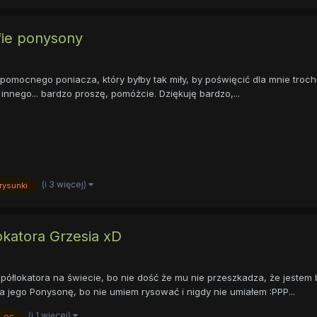
fie ponysony
pomocnego poniacza, który byłby tak miły, by poświęcić dla mnie troch
 innego... bardzo proszę, pomóżcie. Dziękuję bardzo,...
(i 3 więcej)
rysunki
katora Grzesia xD
ółlokatora na świecie, bo nie dość że mu nie przeszkadza, że jestem b
jego Ponysonę, bo nie umiem rysować i nigdy nie umiałem :PPP...
(i 1 więcej)
oc