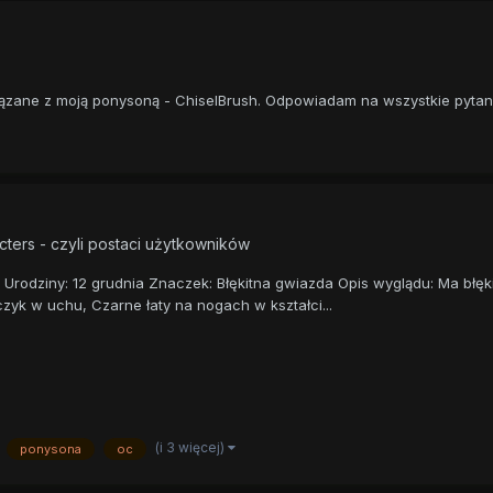
ązane z moją ponysoną - ChiselBrush. Odpowiadam na wszystkie pytan
cters - czyli postaci użytkowników
lacz Urodziny: 12 grudnia Znaczek: Błękitna gwiazda Opis wyglądu: Ma bł
yk w uchu, Czarne łaty na nogach w kształci...
(i 3 więcej)
ponysona
oc