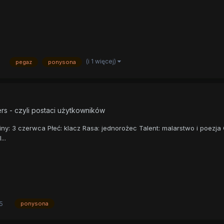
(i 1 więcej)
pegaz
ponysona
rs - czyli postaci użytkowników
ziny: 3 czerwca Płeć: klacz Rasa: jednorożec Talent: malarstwo i poezja 
..
5
ponysona