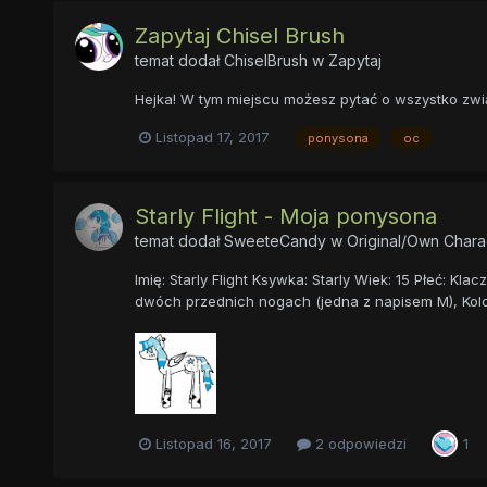
Zapytaj Chisel Brush
temat dodał
ChiselBrush
w
Zapytaj
Hejka! W tym miejscu możesz pytać o wszystko zwi
Listopad 17, 2017
ponysona
oc
Starly Flight - Moja ponysona
temat dodał
SweeteCandy
w
Original/Own Chara
Imię: Starly Flight Ksywka: Starly Wiek: 15 Płeć: K
dwóch przednich nogach (jedna z napisem M), Kolcz
Listopad 16, 2017
2 odpowiedzi
1