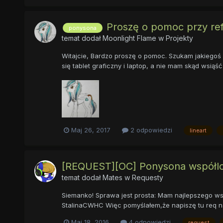
Proszę o pomoc przy re
ponysona
temat dodał
Moonlight Flame
w
Projekty
Witajcie, Bardzo proszę o pomoc. Szukam jakiegoś 
się tablet graficzny i laptop, a nie mam skąd wsiąść
Maj 26, 2017
2 odpowiedzi
lineart
[REQUEST][OC] Ponysona współlo
temat dodał
Mates
w
Requesty
Siemanko! Sprawa jest prosta: Mam najlepszego wsp
StalinaCWHC Więc pomyślałem,że napiszę tu req na 
Maj 18, 2016
4 odpowiedzi
request