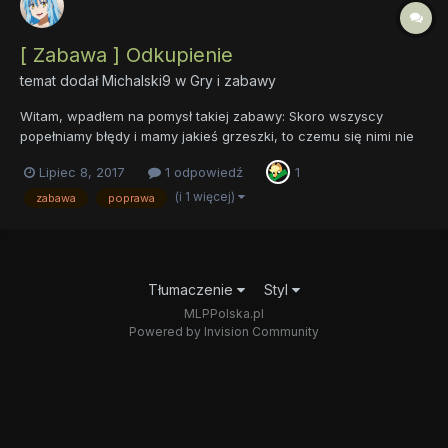
[ Zabawa ] Odkupienie
temat dodał
Michalski9
w
Gry i zabawy
Witam, wpadłem na pomysł takiej zabawy: Skoro wszyscy
popełniamy błędy i mamy jakieś grzeszki, to czemu się nimi nie
pobawić? Więc tak, jeden użytkowanik napisze, jaki ostatnio
Lipiec 8, 2017
1 odpowiedź
1
grzeszek / błąd / przewinienie popełnił, a następny zaproponuje
jak można nie dopóścić w przyszłości do niego/...
(i 1 więcej)
zabawa
poprawa
Tłumaczenie
Styl
MLPPolska.pl
Powered by Invision Community