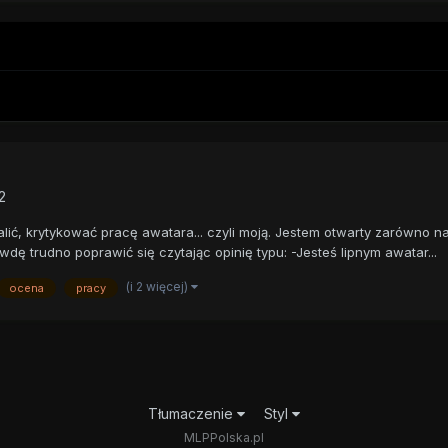
2
ć, krytykować pracę awatara... czyli moją. Jestem otwarty zarówno na k
ę trudno poprawić się czytając opinię typu: -Jesteś lipnym awatar...
(i 2 więcej)
ocena
pracy
Tłumaczenie
Styl
MLPPolska.pl