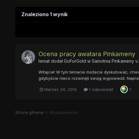
Znaleziono 1 wynik
Ocena pracy awatara Pinkameny
temat dodał
GoForGold
w
Samotnia Pinkameny v.
Witajcie! W tym temacie możecie dyskutować, chwali
gdybyście nieco rozwinęli swoją wypowiedź. Naprawd
Marzec 24, 2014
1 odpowiedź
1
Strona główna
Wyszukiwarka