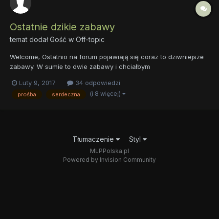
Ostatnie dzikie zabawy
temat dodał Gość w
Off-topic
Welcome, Ostatnio na forum pojawiają się coraz to dziwniejsze
zabawy. W sumie to dwie zabawy i chciałbym
zapytać/podyskutować z ludem forumowym co na ten temat
Luty 9, 2017
34 odpowiedzi
sądzą. Otóż ostatnio na forum pojawiły się dwie dzikie zabawy, a
(i 8 więcej)
prośba
serdeczna
mianowicie:
Tłumaczenie
Styl
MLPPolska.pl
Powered by Invision Community