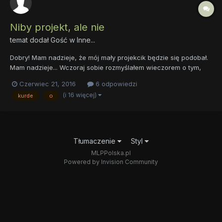
Niby projekt, ale nie
temat dodał Gość w
Inne...
Dobry! Mam nadzieje, że mój mały projekcik będzie się podobał.
Mam nadzieje... Wczoraj sobie rozmyślałem wieczorem o tym,
czy mogę coś zrobić dla fandomu. Taki chociaż jeden, malutki
Czerwiec 21, 2016
6 odpowiedzi
gest. No i po dłuuuuuuugim zastanowieniu publikuje mapę. Dość
(i 16 więcej)
kurde
o
nietypową mapę na, której zaznaczyłem yyy kucyki....
Tłumaczenie
Styl
MLPPolska.pl
Powered by Invision Community