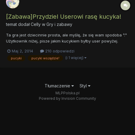
[Zabawa]Przydziel Userowi rasę kucyka!
temat dodał
Celly
w
Gry i zabawy
Ta gra jest dziecinnie prosta, ale myślę, że się wam spodoba ^.^
Użytkownik niżej, pisze jakim kucykiem byłby user powyżej.
Oceniamy po Sygnie,Avatarze, Charakterze lub po całości.
Maj 2, 2014
210 odpowiedzi
Oczywiście do wyboru Ziemnego, Jednorożeca ,Pegaza i
(i 1 więcej)
pucyki
pucyki wszędzie!
ewentualności alicorna ^^ Gdybyście mieli chęci, moglibyście...
Tłumaczenie
Styl
MLPPolska.pl
Powered by Invision Community