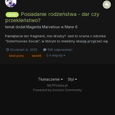
Posiadanie rodzeństwa - dar czy
rarity
przekleństwo?
temat dodał
Magenta Marvelous
w
Mane 6
Pamiętacie ten fragment, moi drodzy? Jest to scena z odcinka
"Sisterhooves Social", w którym to mieliśmy okazję przyjrzeć się
siostrzanym relacjom patronki tego działu i Sweetie Belle. Ilu z
Grudzień 4, 2012
108 odpowiedzi
Was oglądając początek odcinka (lub przypatrując się temu GIF-
(i 4 więcej)
best pony
mane6
owi) pomyślało: " Tak, między mną i moją sios...
Tłumaczenie
Styl
MLPPolska.pl
Powered by Invision Community