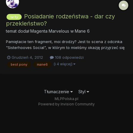
Posiadanie rodzeństwa - dar czy
rarity
przekleństwo?
temat dodał
Magenta Marvelous
w
Mane 6
Pamiętacie ten fragment, moi drodzy? Jest to scena z odcinka
"Sisterhooves Social", w którym to mieliśmy okazję przyjrzeć się
siostrzanym relacjom patronki tego działu i Sweetie Belle. Ilu z
Grudzień 4, 2012
108 odpowiedzi
Was oglądając początek odcinka (lub przypatrując się temu GIF-
(i 4 więcej)
best pony
mane6
owi) pomyślało: " Tak, między mną i moją sios...
Tłumaczenie
Styl
MLPPolska.pl
Powered by Invision Community