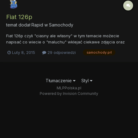
Fiat 126p
temat dodał
Rapid
w
Samochody
Fiat 126p czyli "ciasny ale własny" w tym temacie możecie
napisać co wiecie o "maluchu" wklejać ciekawe zdjęcia oraz
wypisywać rożne ciekawostki związane z tym pojazdem
Luty 8, 2015
29 odpowiedzi
samochody.prl
Tłumaczenie
Styl
MLPPolska.pl
Powered by Invision Community