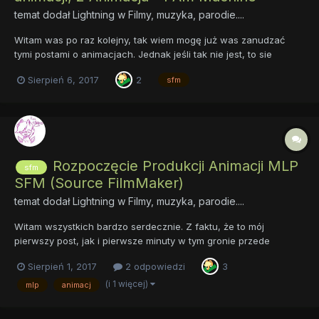
temat dodał
Lightning
w
Filmy, muzyka, parodie....
Witam was po raz kolejny, tak wiem mogę już was zanudzać
tymi postami o animacjach. Jednak jeśli tak nie jest, to sie
bardzo cieszę ^^ Ale o czym innym jest sprawa. Dzięki
Sierpień 6, 2017
2
sfm
uprzejmosci jednego z moich lektorów, któy podpowiedział mi
parę kwestii, mogę KONTYNUOWAĆ projekt "I am machine"
rozpoczęty pół...
Rozpoczęcie Produkcji Animacji MLP
sfm
SFM (Source FilmMaker)
temat dodał
Lightning
w
Filmy, muzyka, parodie....
Witam wszystkich bardzo serdecznie. Z faktu, że to mój
pierwszy post, jak i pierwsze minuty w tym gronie przede
wszystkim chciałbym wszystkich gorąc powitać ^^. Jednak
Sierpień 1, 2017
2 odpowiedzi
3
zwracam się z pytaniem do was. Wiem, że nie jedna osoba tutaj
umie animować i to w zaawansowanym trybie. Jednak mam
(i 1 więcej)
mlp
animacj
pytanie, czy chc...