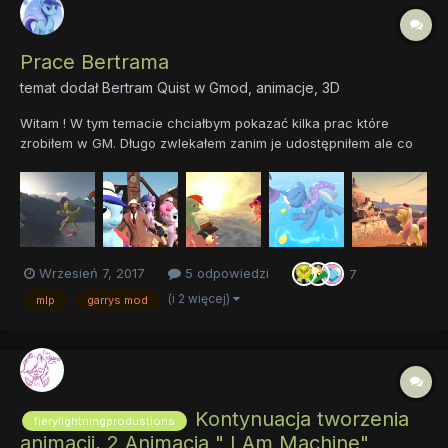
Prace Bertrama
temat dodał
Bertram Quist
w
Gmod, animacje, 3D
Witam ! W tym temacie chciałbym pokazać kilka prac które
zrobiłem w GM. Długo zwlekałem zanim je udostępniłem ale co
tam dotychczas były tylko na steamie Zostały zrobione dość
dawno więc nie są zrobione idealnie teraz robię trochę lepiej.
Oczywiście będę dodawać kolejne posty gdy zrobię kolejną
gra...
Wrzesień 7, 2017
5 odpowiedzi
7
(i 2 więcej)
mlp
garrys mod
Kontynuacja tworzenia
fierylightningprodustions
animacji, 2 Animacja " I Am Machine"