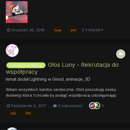
automatycznym namierzaniem Powietrze-Powietrze. Zestaw
Myśliwca Lunarnych Sił Powietrznych
(i 4 więcej)
Grudzień 30, 2018
luna
sfm
Głos Luny - Rekrutacja do
rekrutacja na lektora
współpracy
temat dodał
Lightning
w
Gmod, animacje, 3D
Witam wszystkich bardzo serdecznie. Otóż poszukuję osoby
(kobiety) która 1:chciała by podjąć współpracę udostępniając
głos w moich animacjach 2: ma głos choć troszkę podobny do
Październik 6, 2017
2 odpowiedzi
5
Luny czy to z wersji Angielskiej czy Polskiej. Kandydować może
każdy. Warunki: -chęć do współpracy...
mlp
sfm