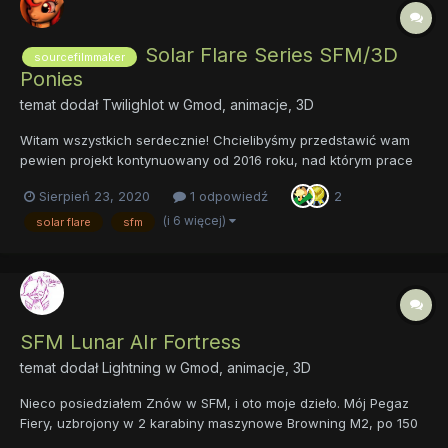
Solar Flare Series SFM/3D
sourcefilmmaker
Ponies
temat dodał
Twilighlot
w
Gmod, animacje, 3D
Witam wszystkich serdecznie! Chcielibyśmy przedstawić wam
pewien projekt kontynuowany od 2016 roku, nad którym prace
wciąż trwają. Solar Flare Series to seria filmów animowanych o
Sierpień 23, 2020
1 odpowiedź
2
tematyce związanym z tym o to uniwersum. Ukazuje
alternatywną rzeczywistość w której przez jeden mały błąd
(i 6 więcej)
solar flare
sfm
Celestia stał...
SFM Lunar AIr Fortress
temat dodał
Lightning
w
Gmod, animacje, 3D
Nieco posiedziałem Znów w SFM, i oto moje dzieło. Mój Pegaz
Fiery, uzbrojony w 2 karabiny maszynowe Browning M2, po 150
ammo na karabin oraz łącznie 4 rakiety, 2 po 2 stronach z