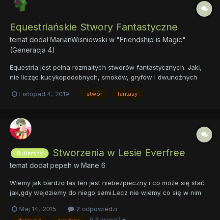
Equestriańskie Stwory Fantastyczne
temat dodał
MarianWisniewski
w
"Friendship is Magic"
(Generacja 4)
Equestria jest pełna rozmaitych stworów fantastycznych. Jaki,
nie licząc kucykopodobnych, smoków, gryfów i dwunożnych
mówiących stworzeń, jest waszym ulubionym? Prześlijcie nazwę
Listopad 4, 2019
stwór
fantasy
stwora, jego zdjęcie z serialu, występowanie i dlaczego go
lubicie. Jeśli waszym ulubionym jest Sfinks, to może...
Stworzenia w Lesie Everfree
fluttershy
temat dodał
pepeh
w
Mane 6
Wiemy jak bardzo las ten jest niebezpieczny i co może się stać
jak,gdy wejdziemy do niego sami.Lecz nie wiemy co się w nim
kryje poza Timberwolfami i kokatrisem.Zróbmy,więc wspólnie z
Maj 14, 2015
2 odpowiedzi
Fluttershy listę zwierząt kryjących się tam.
(i 3 więcej)