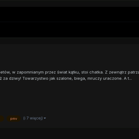
tów, w zapomnianym przez świat kątku, stoi chatka. Z zewnątrz patrząc
ż za dziwy! Towarzystwo jak szalone, biega, mruczy uraczone. A t...
(i 7 więcej)
e
pmv