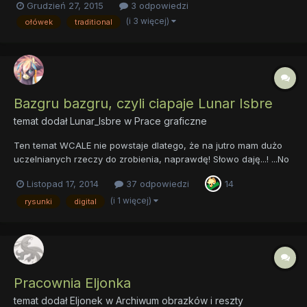
Grudzień 27, 2015
3 odpowiedzi
długopisem.. Nie wiem co to ma być, ma ZBYT krótką szyję i
(i 3 więcej)
ołówek
traditional
ciało... Dziwne nogi... ALICORN
Bazgru bazgru, czyli ciapaje Lunar Isbre
temat dodał
Lunar_Isbre
w
Prace graficzne
Ten temat WCALE nie powstaje dlatego, że na jutro mam dużo
uczelnianych rzeczy do zrobienia, naprawdę! Słowo daję...! ...No
dobrze, przyznaję. Oto przed Wami kolejny przejaw
Listopad 17, 2014
37 odpowiedzi
14
prokrastrynacji. Cóż mogę napisać o sobie... rysuję od kiedy
pamiętam, a na poważnie zaczęłam... no dobra, nie zaczęłam
(i 1 więcej)
rysunki
digital
w...
Pracownia Eljonka
temat dodał
Eljonek
w
Archiwum obrazków i reszty