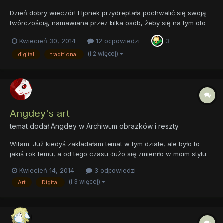
Dzień dobry wieczór! Eljonek przydreptała pochwalić się swoją
twórczością, namawiana przez kilka osób, żeby się na tym oto
forum pokazać. No i mnie w końcu przekonali, choć łatwo nie
Kwiecień 30, 2014
12 odpowiedzi
3
było. Rysuję odkąd pamiętam, choć nie zawsze było to moją
pasją. Kuce poznałam właśnie od strony fanartowej, tot...
(i 2 więcej)
digital
traditional
Angdey's art
temat dodał
Angdey
w
Archiwum obrazków i reszty
Witam. Już kiedyś zakładałam temat w tym dziale, ale było to
jakiś rok temu, a od tego czasu dużo się zmieniło w moim stylu
(w dodatku tamten został usunięty, więc jakoś tak średnio da się
Kwiecień 14, 2014
3 odpowiedzi
coś do niego dodać ). Głównie to, że teraz potrafię nieco lepiej
(i 3 więcej)
Art
Digital
cokolwiek narysować. Rysowaniem poważniej...