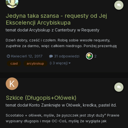
Jedyna taka szansa - requesty od Jej
Ekscelencji Arcybiskupa
temat dodał
Arcybiskup z Canterbury
w
Requesty
Dzień dobry, cześć i czołem. Robię sobie wesołe requesty,
zupełnie za darmo, więc całkiem niedrogo. Poniżej prezentuję
próbkę swojej radosnej twórczości: Przede wszystkim żadnych
Kwiecień 12, 2017
31 odpowiedzi
2
poni, bo w poni to ja nie umiem. Ale wszystkie możliwe smoki,
potwory i inne diabelstwa to już pr...
(i 3 więcej)
czad
arcybiskup
Szkice (Długopis+Ołówek)
temat dodał
Konto Zamknięte
w
Ołówek, kredka, pastel itd.
Scootaloo + ołówek, myśle, że pyszczek jest zbyt duży^ Prawie
wypisany długopis i moje OC-Coś, myślę że wygląda jak
Fluttershy... I tak zmieniam jej wygląd^ To test cieniowana