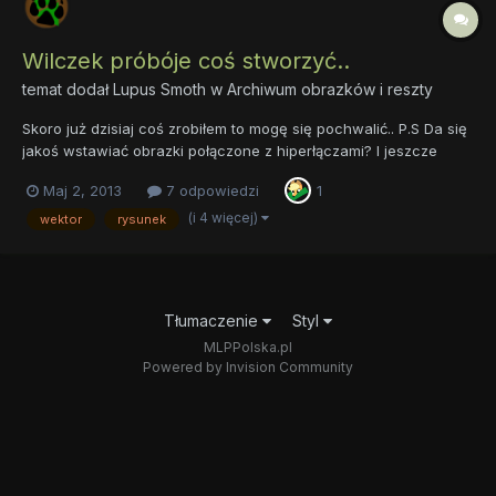
Wilczek próbóje coś stworzyć..
temat dodał
Lupus Smoth
w
Archiwum obrazków i reszty
Skoro już dzisiaj coś zrobiłem to mogę się pochwalić.. P.S Da się
jakoś wstawiać obrazki połączone z hiperłączami? I jeszcze
takie coś nie do końca legalne bo grafiki z google image
Maj 2, 2013
7 odpowiedzi
1
(i 4 więcej)
wektor
rysunek
Tłumaczenie
Styl
MLPPolska.pl
Powered by Invision Community