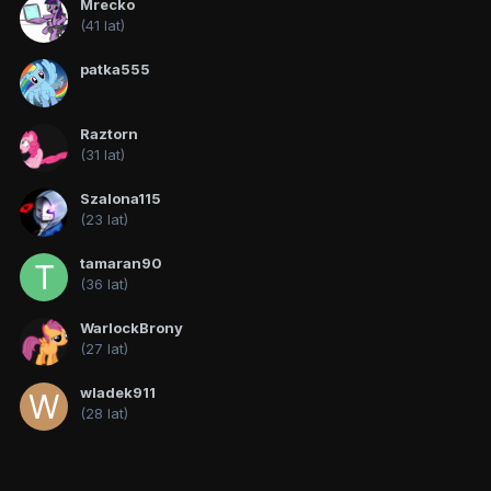
Mrecko
(41 lat)
patka555
Raztorn
(31 lat)
Szalona115
(23 lat)
tamaran90
(36 lat)
WarlockBrony
(27 lat)
wladek911
(28 lat)