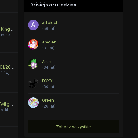
Dzisiejsze urodziny
adipiech
(56 lat)
Czequestria 2026 - Of Kings and Queens (21. - 23. 8., Prague)
18:33
Amolek
(31 lat)
Areh
Equestria Times nr 51 (01/2022)
(34 lat)
ń 14,
FOXX
(30 lat)
Green
Kto wybiera się na IV Twilightmeet?
(26 lat)
eń 14,
Zobacz wszystkie