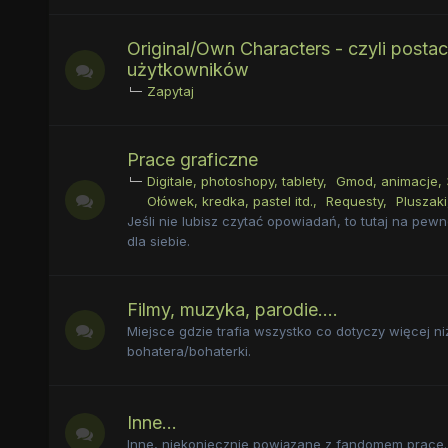
Original/Own Characters - czyli postac
użytkowników
Zapytaj
Prace graficzne
Digitale, photoshopy, tablety
Gmod, animacje, 
Ołówek, kredka, pastel itd.
Requesty
Pluszaki,
Jeśli nie lubisz czytać opowiadań, to tutaj na pew
dla siebie.
Filmy, muzyka, parodie....
Miejsce gdzie trafia wszystko co dotyczy więcej n
bohatera/bohaterki.
Inne...
Inne, niekoniecznie powiązane z fandomem prace..