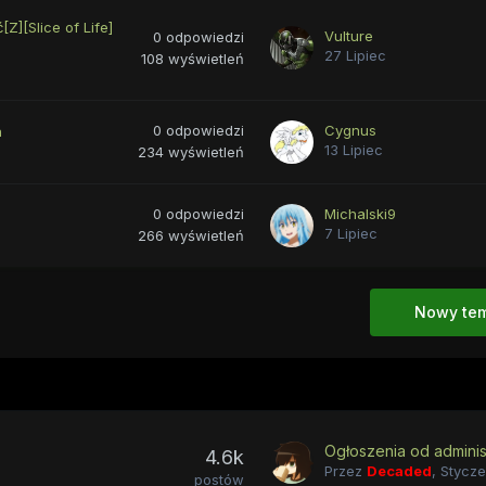
[Z][Slice of Life]
Vulture
0
odpowiedzi
27 Lipiec
108
wyświetleń
0
odpowiedzi
Cygnus
n
13 Lipiec
234
wyświetleń
0
odpowiedzi
Michalski9
7 Lipiec
266
wyświetleń
Nowy te
Ogłoszenia od administ
4.6k
Przez
Decaded
,
Stycze
postów