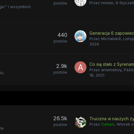
Przez
twister
,
8 Stycze
postów
gic" i wszystkich
440
Przez
Michalski9
,
Listop
postów
2024
2.9k
Przez
aniemeboy
,
Paźdz
postów
lu.
18, 2021
26.5k
Przez
Cahan
,
Wtorek o
postów
a.