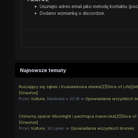
Usunięto adres email jako metodę kontaktu (poc
Dodano wzmiankę o discordzie.
Najnowsze tematy
Ruszający się ząbek i truskawkowa oliwka[Z][Slice of Life][Al
[Oneshot]
Przez
Vulture
,
Niedziela o 22:18
w
Opowiadania wszystkich b
Chmurny spacer Moonlight i pachnąca maseczka[Z][Slice of Li
[Oneshot]
Przez
Vulture
,
30 Lipiec
w
Opowiadania wszystkich bronies