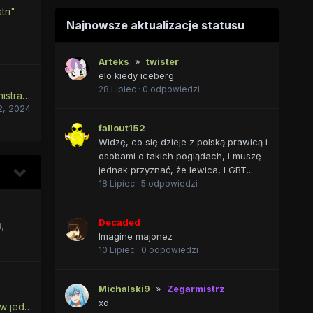
tri"
Najnowsze aktualizacje statusu
Arteks
»
twister
elo kiedy iceberg
28 Lipiec
·
0 odpowiedzi
Witam szanowną administrację i użyszkodników przed monitorami
2, 2024
fallout152
Widzę, co się dzieje z polską prawicą i
osobami o takich poglądach, i muszę
jednak przyznać, że lewica, LGBT...
18 Lipiec
·
5 odpowiedzi
Decaded
i
,
Imagine majonez
10 Lipiec
·
0 odpowiedzi
Michalski9
»
Zegarmistrz
xd
Streść fabułę odcinka w jednym zdaniu | Sezon 5