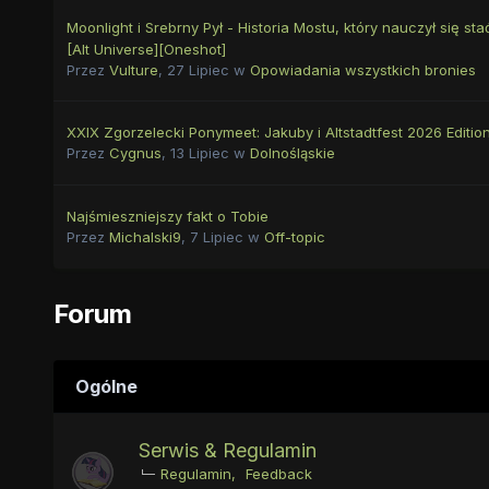
Moonlight i Srebrny Pył - Historia Mostu, który nauczył się stać
[Alt Universe][Oneshot]
Przez
Vulture
,
27 Lipiec
w
Opowiadania wszystkich bronies
XXIX Zgorzelecki Ponymeet: Jakuby i Altstadtfest 2026 Editio
Przez
Cygnus
,
13 Lipiec
w
Dolnośląskie
Najśmieszniejszy fakt o Tobie
Przez
Michalski9
,
7 Lipiec
w
Off-topic
Forum
Ogólne
Serwis & Regulamin
Regulamin
Feedback