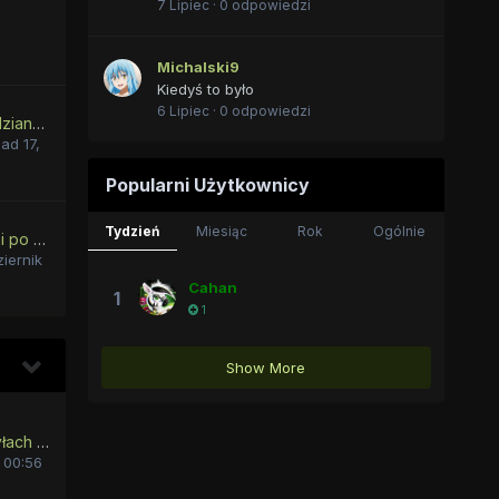
7 Lipiec
·
0 odpowiedzi
ń
Michalski9
Kiedyś to było
6 Lipiec
·
0 odpowiedzi
Generacja 6 zapowiedziana, i koniec gen 5.
ad 17,
Popularni Użytkownicy
Tydzień
Miesiąc
Rok
Ogólnie
Co się stało z Syrenami po Rainbow Rocks?
iernik
Cahan
1
1
Show More
Trucizna w naszych żyłach [NZ][Political][Slice of life][Dark]
 00:56