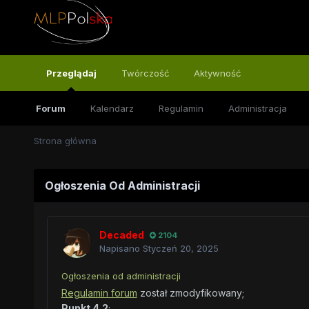
Przeglądaj
Twórczość
Aktywność
Forum
Kalendarz
Regulamin
Administracja
Strona główna
Ogłoszenia Od Administracji
Decaded
2104
Napisano
Styczeń 20, 2025
Ogłoszenia od administracji
Regulamin forum
został zmodyfikowany;
Punkt 4.2
;