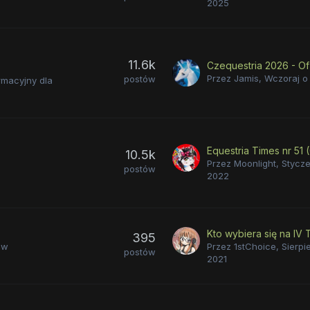
2025
11.6k
Przez
Jamis
,
Wczoraj o 
postów
rmacyjny dla
10.5k
Przez
Moonlight
,
Stycze
postów
2022
395
ów
Przez
1stChoice
,
Sierpi
postów
2021