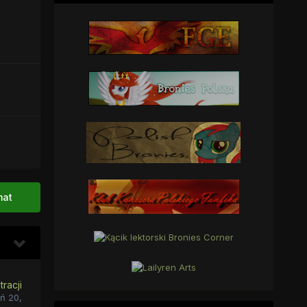
mat
racji
ń 20,