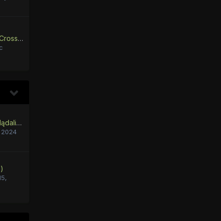
Metro Equestria [NZ] [Crossover] [Violence] [Dark] [Mature] [Postapocalyptic]
c
Jakie filmy ostatnio oglądaliście?
, 2024
l)
15,