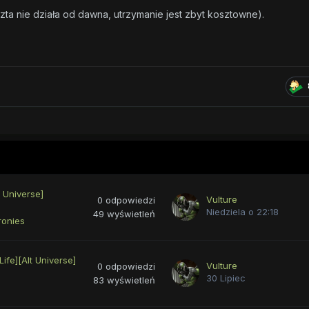
zta nie działa od dawna, utrzymanie jest zbyt kosztowne).
t Universe]
Vulture
0
odpowiedzi
Niedziela o 22:18
49
wyświetleń
ronies
fe][Alt Universe]
Vulture
0
odpowiedzi
30 Lipiec
83
wyświetleń