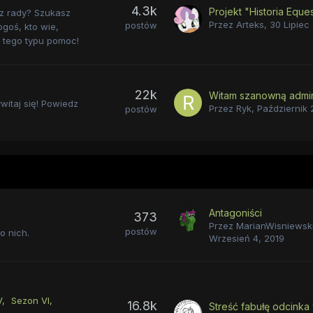
4.3k
Projekt "Historia Eques
sz rady? Szukasz
Przez
Arteks
,
30 Lipiec
postów
goś, kto wie,
z tego typu pomoc!
22k
witaj się! Powiedz
Przez
Ryk
,
Październik 
postów
Antagoniści
373
Przez
MarianWisniewsk
postów
o nich.
Wrzesień 4, 2019
V
Sezon VI
16.8k