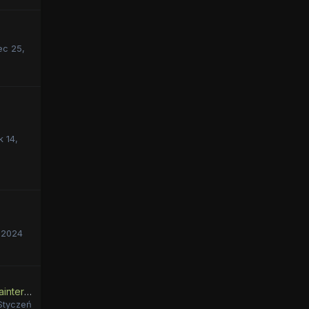
ec 25,
k 14,
P
 2024
Tekst do wglądu dla zainteresowanych.
Styczeń