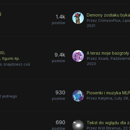
i
Demony zodiaku byka
1.4k
Przez
CrimsonFlux
,
Lipi
postów
2021
3D
A teraz moje bazgroły
9.4k
 figurki itp.
Przez
Xsadi
,
Październi
postów
2023
no znajdziesz coś
930
Piosenki i muzyka ML
iż jednego
Przez
Katylina
,
Luty 28,
postów
690
Przez
Król Etirenus
,
22 
postów
.