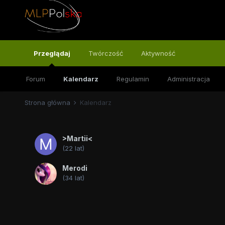
Przeglądaj
Twórczość
Aktywność
Forum
Kalendarz
Regulamin
Administracja
Strona główna
Kalendarz
>Martii<
(22 lat)
Merodi
(34 lat)