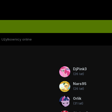
Użytkownicy online
DjPink3
(26 lat)
Nars95
(26 lat)
Orlik
(31 lat)