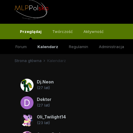
Przeglądaj
Twórczość
Aktywność
Forum
Kalendarz
Regulamin
Administracja
Strona główna
Kalendarz
Dj.Neon
(27 lat)
Doktor
(27 lat)
Oli_Twilight14
(23 lat)