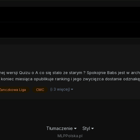
wersji Quizu o A co się stalo ze starym ? Spokojnie Babs jest w archi
koniec miesiąca opublikuje ranking i jego zwycięzca dostanie odznakę.
(i 3 więcej)
Zanczkowa Liga
CMC
Tłumaczenie
Styl
MLPPolska.pl