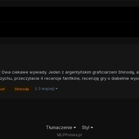
e: Dwa ciekawe wywiady. Jeden z argentyńskim graficiarzem Shinodą, a 
ychu, przeczytacie 4 recenzje fanfików, recenzję gry o diabelnie wyso
(i 3 więcej)
oof
Shinoda
Tłumaczenie
Styl
MLPPolska.pl