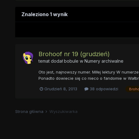
Znaleziono 1 wynik
Brohoof nr 19 (grudzień)
temat dodał
bobule
w
Numery archiwalne
Oto jest, najnowszy numer. Miłej lektury W numerz
Ponadto dowiecie się co nieco o fandomie w Wałbrz
Grudzień 8, 2013
38 odpowiedzi
Broh
Strona główna
Wyszukiwarka