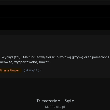
ec Wygląd (zdj) : Ma turkusową sierść, oliwkową grzywę oraz pomarańcz
racowita, wysportowana, nawet...
(i 4 więcej)
Finema Flower
Tłumaczenie
Styl
MLPPolska.pl