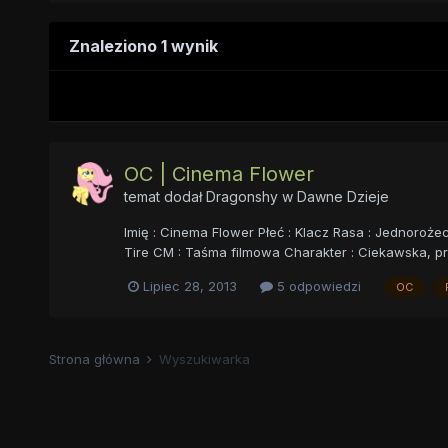
Znaleziono 1 wynik
OC | Cinema Flower
temat dodał
Dragonshy
w
Dawne Dzieje
Imię : Cinema Flower Płeć : Klacz Rasa : Jednoroż
Tire CM : Taśma filmowa Charakter : Ciekawska, p
Lipiec 28, 2013
5 odpowiedzi
OC
Strona główna
Wyszukiwarka