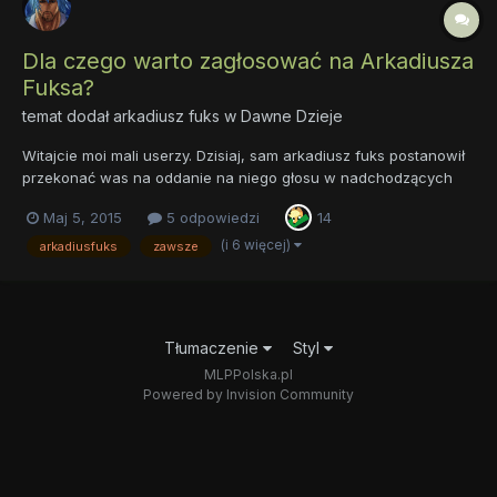
Dla czego warto zagłosować na Arkadiusza
Fuksa?
temat dodał
arkadiusz fuks
w
Dawne Dzieje
Witajcie moi mali userzy. Dzisiaj, sam arkadiusz fuks postanowił
przekonać was na oddanie na niego głosu w nadchodzących
wyborach forumowego imperatora. Oto parę dowodów dla
Maj 5, 2015
5 odpowiedzi
14
czego byłbym najlepszym imperatorem:...
(i 6 więcej)
arkadiusfuks
zawsze
Tłumaczenie
Styl
MLPPolska.pl
Powered by Invision Community