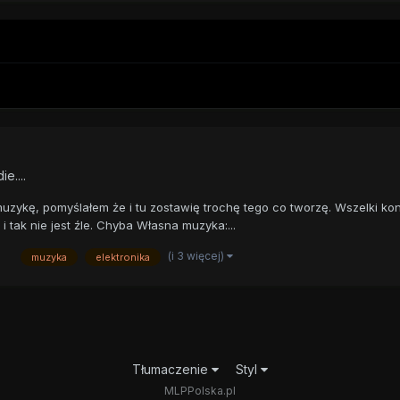
e....
muzykę, pomyślałem że i tu zostawię trochę tego co tworzę. Wszelki kon
i tak nie jest źle. Chyba Własna muzyka:...
(i 3 więcej)
muzyka
elektronika
Tłumaczenie
Styl
MLPPolska.pl