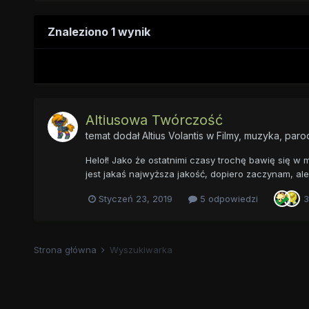
Znaleziono 1 wynik
Altiusowa Twórczość
temat dodał
Altius Volantis
w
Filmy, muzyka, parodi
Heloł! Jako że ostatnimi czasy trochę bawię się w 
jest jakaś najwyższa jakość, dopiero zaczynam, ale 
Styczeń 23, 2019
5 odpowiedzi
3
Strona główna
Wyszukiwarka