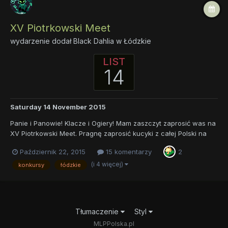
XV Piotrkowski Meet
wydarzenie dodał
Black Dahlia
w
Łódzkie
LIST
14
Saturday 14 November 2015
Panie i Panowie! Klacze i Ogiery! Mam zaszczyt zaprosić was na
XV Piotrkowski Meet. Pragnę zaprosić kucyki z całej Polski na
meet, ktory odbędzie się w Piotrkowie Trybunalskim w dniu
Październik 22, 2015
15 komentarzy
2
14.11.2015r. Meet rozpocznie się o godzinie 09:30, a skończy
około godziny 21:00. Zbiórka tradyc...
(i 4 więcej)
konkursy
łódzkie
Tłumaczenie
Styl
MLPPolska.pl