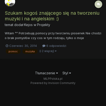
Szukam kogoś znającego się na tworzeniu
muzyki i na angielskim :)
temat dodał
Kejos
w
Projekty
Witam ^^ Potrzebuję pomocy przy tworzeniu piosenek Nie chodzi
o brak pomysłów czy cos w tym rodzaju, tylko o moje
umiejętności językowe :/ Dobrze by też było gdyby ta osoba
Czerwiec 30, 2014
6 odpowiedzi
znała się na muzyce i pomogła mi w komponowaniu podkładu ^^
(i 2 więcej)
pomoc
muzyka
Błagam pomóżcie :I Z góry dziękuję
Tłumaczenie
Styl
MLPPolska.pl
Powered by Invision Community