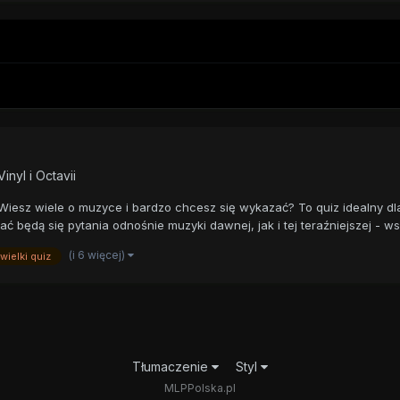
nyl i Octavii
sz wiele o muzyce i bardzo chcesz się wykazać? To quiz idealny dla 
 będą się pytania odnośnie muzyki dawnej, jak i tej teraźniejszej - ws
(i 6 więcej)
wielki quiz
Tłumaczenie
Styl
MLPPolska.pl