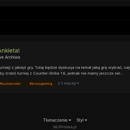
Ankieta!
e Archiwa
urniej) z jakiejś gry. Tutaj będzie dyskusja na temat jaką grę wybrać, n
by zrobić turniej z Counter-Strike 1.6, jednak nie mamy jeszcze ser...
(i 2 więcej)
#kuzniarcwel
#bronygaming
Tłumaczenie
Styl
MLPPolska.pl