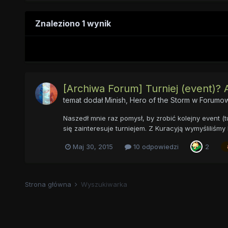
Znaleziono 1 wynik
[Archiwa Forum] Turniej (event)? 
temat dodał
Minish, Hero of the Storm
w
Forumow
Naszedł mnie raz pomysł, by zrobić kolejny event (t
się zainteresuje turniejem. Z Kuracyją wymyśliliśmy 
Maj 30, 2015
10 odpowiedzi
2
Strona główna
Wyszukiwarka