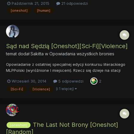
Październik 21, 2015
21 odpowiedzi
https://docs.google.com/document/d/1RhghOdJ65DATvdXKzi8W
[oneshot]
[human]
nYBYHlVgnvu1kpRnlqKWkuk/edit?usp=sharing
Sąd nad Sędzią [Oneshot][Sci-Fi][Violence]
temat dodał
Sakitta
w
Opowiadania wszystkich bronies
Opowiadanie z ostatniej specjalnej edycji konkursu literackiego
MLPPolski (wyróżnione I miejscem). Rzecz się dzieje na stacji
kosmicznej, gdzie niebawem zostanie osądzony największy
Wrzesień 30, 2014
5 odpowiedzi
2
zbrodniarz naszych czasów, lecz jak to bywa z wielkimi
postaciami, czasem coś może pójść nie po myśli
(i 1 więcej)
[Sci-Fi]
[Violence]
protagonistów....
The Last Not Brony [Oneshot]
[oneshot]
[Random]