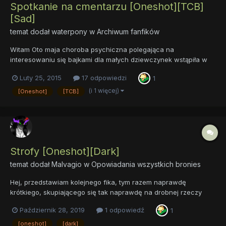
Spotkanie na cmentarzu [Oneshot][TCB]
[Sad]
temat dodał
waterpony
w
Archiwum fanfików
Witam Oto maja choroba psychiczna polegająca na
interesowaniu się bajkami dla małych dziewczynek wstąpiła w
kolejną fazę. Napisałem swój pierwszy fik (pierwszy raz mam za
Luty 25, 2015
17 odpowiedzi
1
sobą ). Ale już starczy tego gimnazjalnego humoru ... Oto me
dzieło: https://drive.google.com/open?id=0B28RG3iFzJc7bzMt...
(i 1 więcej)
[Oneshot]
[TCB]
Strofy [Oneshot][Dark]
temat dodał
Malvagio
w
Opowiadania wszystkich bronies
Hej, przedstawiam kolejnego fika, tym razem naprawdę
krótkiego, skupiającego się tak naprawdę na drobnej rzeczy
okołoświatotworzeniowej, którą chciałem opisać. Wykorzystałem
Październik 28, 2019
1 odpowiedź
1
przy tej okazji fakt, że wciąż jeszcze krążyłem myślami około
Sombry, ale teraz będę robił sobie małą przerwę i spróbuję się
[oneshot]
[dark]