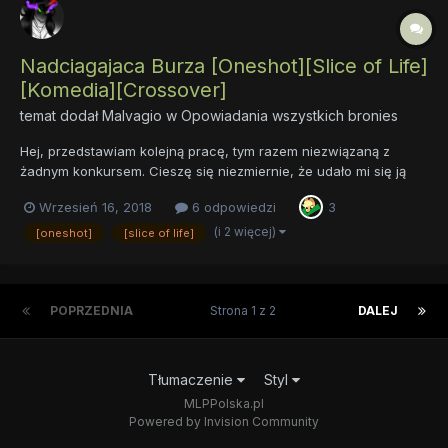
Nadciagajaca Burza [Oneshot][Slice of Life]
[Komedia][Crossover]
temat dodał
Malvagio
w
Opowiadania wszystkich bronies
Hej, przedstawiam kolejną pracę, tym razem niezwiązaną z
żadnym konkursem. Cieszę się niezmiernie, że udało mi się ją
dokończyć, bo musiałem przerwać jej pisanie ze względu na
Wrzesień 16, 2018
6 odpowiedzi
3
Celciokonkurs, a z wracaniem do porzuconych pomysłów bywa
różnie. Tak czy inaczej, postanowiłem tym razem dać trochę
(i 2 więcej)
[oneshot]
[slice of life]
miłości...
POPRZEDNIA
Strona 1 z 2
DALEJ
Tłumaczenie
Styl
MLPPolska.pl
Powered by Invision Community