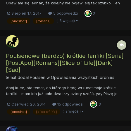
Obawiam się jednak, że kolejny nie pojawi się tak szybko. Ten
fanfick jest bardzo podobny do poprzedniego, ale jednak trochę
Sierpień 17, 2017
5 odpowiedzi
2
inny. Osobiście podoba mi się bardziej od poprzedniego. Wy
swoje zdanie możecie wyrazić w komentarzach. Życzę miłego
(i 3 więcej)
[oneshot]
[romans]
c...
Poulsenowe (bardzo) krótkie fanfiki [Seria]
[PostApo][Romans][Slice of Life][Dark]
[Sad]
temat dodał
Poulsen
w
Opowiadania wszystkich bronies
Ahoj kuce, oto temat, do którego będę wrzucał moje krótkie
fanfiki - mam ich już całe dwa trzy cztery sześć, yay Piszę je
rzadko i jak na razie tylko na Konkursy Literackie Dolara i spółki,
Czerwiec 20, 2014
15 odpowiedzi
3
ale od czasu do czasu coś sklecę. Jak się ogarnę to może w
przerwach od FoE zacznę pisać więcej [slice of Lif...
(i 2 więcej)
[oneshot]
[slice of life]