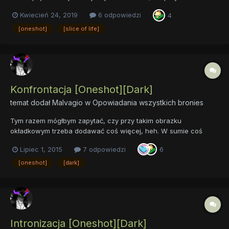
poprzednich, no ale musiała zaczekać na koniec konkursu
Kwiecień 24, 2019
6 odpowiedzi
4
(tematyka - Taniec!). Tak czy inaczej, włącznie z inną, napisaną
na zebrokonkurs, pracą (pisaną na kwiecień, będzie
[oneshot]
[slice of life]
opublikowana w...
Konfrontacja [Oneshot][Dark]
temat dodał
Malvagio
w
Opowiadania wszystkich bronies
Tym razem mógłbym zapytać, czy przy takim obrazku
okładkowym trzeba dodawać coś więcej, heh. W sumie coś
dodać można. "Konfrontacja" jest bezpośrednią kontynuacją
Lipiec 1, 2015
7 odpowiedzi
6
opowiadania Delirium pośrednio wiąże się też z pierwszą
zamieszczoną przeze mnie na forum pracą, czyli Pościgiem...
[oneshot]
[dark]
Intronizacja [Oneshot][Dark]