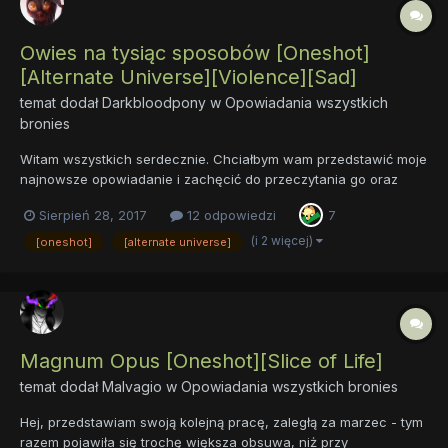
Owies na tysiąc sposobów [Oneshot]
[Alternate Universe][Violence][Sad]
temat dodał
Darkbloodpony
w
Opowiadania wszystkich
bronies
Witam wszystkich serdecznie. Chciałbym wam przedstawić moje
najnowsze opowiadanie i zachęcić do przeczytania go oraz
podzielenia się wrażeniami na temat tego opowiadania. Owies
Sierpień 28, 2017
12 odpowiedzi
7
na tysiąc sposobów Autor: Darkbloodpony Korekta i pre-riding:
Nataniel Avenetrus Glorious...
(i 2 więcej)
[oneshot]
[alternate universe]
Magnum Opus [Oneshot][Slice of Life]
temat dodał
Malvagio
w
Opowiadania wszystkich bronies
Hej, przedstawiam swoją kolejną pracę, zaległą za marzec - tym
razem pojawiła się trochę większa obsuwa, niż przy