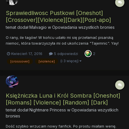
Sprawiedliwosc Pustkowi [Oneshot]
[Crossover][Violence][Dark][Post-apo]
temat dodał
Malvagio
w
Opowiadania wszystkich bronies
O rany, ile tagów! W końcu udało mi się przełamać pisarską
niemoc, która towarzyszyła mi od ukończenia "Tajemnic". Yay!
Przedstawiam opowiadanie pisane pierwotnie z myślą o XVI
Kwiecień 17, 2016
5 odpowiedzi
2
edycji Konkursu Literackiego - niestety podczas tworzenia fik
zaczął się rozrastać znacznie poza maksymalny lim...
(i 3 więcej)
[crossover]
[violence]
Księżniczka Luna i Król Sombra [Oneshot]
[Romans] [Violence] [Random] [Dark]
temat dodał
Nightmare Princess
w
Opowiadania wszystkich
bronies
Dość szybko wrzucam nowy fanfick. Po prostu miałam wenę.