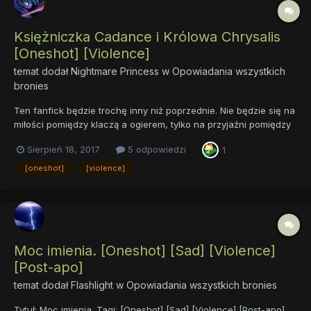
Księżniczka Cadance i Królowa Chrysalis
[Oneshot] [Violence]
temat dodał
Nightmare Princess
w
Opowiadania wszystkich
bronies
Ten fanfick będzie trochę inny niż poprzednie. Nie będzie się na
miłości pomiędzy klaczą a ogierem, tylko na przyjaźni pomiędzy
dwoma klaczami. Mam nadzieję, że taki fanfick przypadnie wam
Sierpień 18, 2017
5 odpowiedzi
1
do gustu. Życzę miłego czytania. Księżniczka Cadance i Królowa
Chrysalis
[oneshot]
[violence]
Moc imienia. [Oneshot] [Sad] [Violence]
[Post-apo]
temat dodał
Flashlight
w
Opowiadania wszystkich bronies
Tytuł: Moc imienia. Tagi: [Oneshot] [Sad] [Violence] [Post-apo]