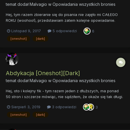
temat dodał
Malvagio
w
Opowiadania wszystkich bronies
Hej, tym razem zbieranie się do pisania nie zajęło mi CAŁEGO
ROKU (woohoo!), przedstawiam zatem kolejne opowiadanie.
Pomysł na nie krążył mi po głowie już od naprawdę bardzo,
Listopad 9, 2017
5 odpowiedzi
6
BARDZO dawna i cieszę się, że w końcu udało mi się go
zrealizować. Tytuł: Intronizacja Tagi: [Onesho...
[oneshot]
[dark]
Abdykacja [Oneshot][Dark]
temat dodał
Malvagio
w
Opowiadania wszystkich bronies
Hej, oto i kolejny fik - tym razem jeden z dłuższych, ma ponad
50 stron i szczerze mówiąc, nie sądziłem, że okaże się tak długi.
Tak czy inaczej, do napisania go zbierałem się od naprawdę
Sierpień 3, 2019
3 odpowiedzi
3
dawna - to znaczy od zakończenia komiksowego arcu (jeszcze
w wydaniu angielskim) poświęconemu Lustrzanej Equestr...
[oneshot]
[dark]