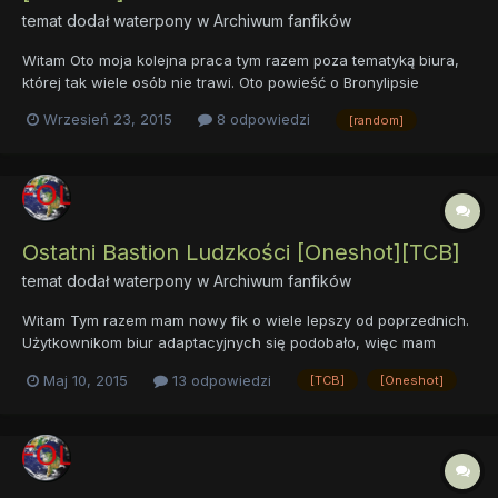
temat dodał
waterpony
w
Archiwum fanfików
Witam Oto moja kolejna praca tym razem poza tematyką biura,
której tak wiele osób nie trawi. Oto powieść o Bronylipsie
czytajcie:
Wrzesień 23, 2015
8 odpowiedzi
[random]
https://drive.google.com/file/d/0B28RG3iFzJc7bVNiYlQ1NVgtSGs/
view?usp=sharin Starałem się pisać zgodnie z zasadami
ortografii i interpunkcji ale upośledzenie umysłowe (dy...
Ostatni Bastion Ludzkości [Oneshot][TCB]
temat dodał
waterpony
w
Archiwum fanfików
Witam Tym razem mam nowy fik o wiele lepszy od poprzednich.
Użytkownikom biur adaptacyjnych się podobało, więc mam
nadzieję, że tu też dostanie pozytywne recenzję. Fik opowiada o
Maj 10, 2015
13 odpowiedzi
[TCB]
[Oneshot]
ostatniej wyspie ludzi bez dalszych spojlerów oto link:
https://drive.google.com/open?
id=0B28RG3iFzJc7MEJwVUxZVC1aQlE...