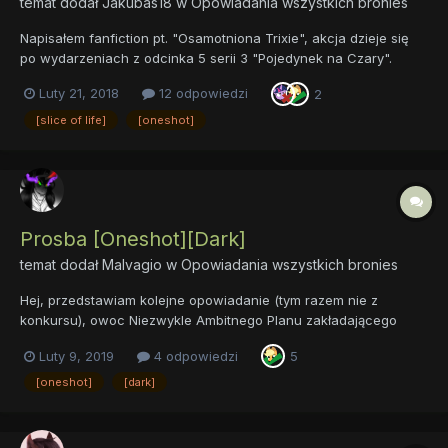
temat dodał
Jakubas18
w
Opowiadania wszystkich bronies
Napisałem fanfiction pt. "Osamotniona Trixie", akcja dzieje się
po wydarzeniach z odcinka 5 serii 3 "Pojedynek na Czary".
Akcja ma miejsce wydarzeń w lesie Everfree, Fillydelfii i trochę
Luty 21, 2018
12 odpowiedzi
2
Ponyville Link do całego fanfika: Osamotniona Trixie.docx Link
do całego fanfika
[slice of life]
[oneshot]
Prosba [Oneshot][Dark]
temat dodał
Malvagio
w
Opowiadania wszystkich bronies
Hej, przedstawiam kolejne opowiadanie (tym razem nie z
konkursu), owoc Niezwykle Ambitnego Planu zakładającego
naskrybanie 12 pełnowymiarowych fików przez cały rok. Czyli
Luty 9, 2019
4 odpowiedzi
5
teoretycznie lekka obsuwa już zaliczona, tsk, będę próbował
nadganiać. Od mojego ostatniego "Dariusza" (takiego
[oneshot]
[dark]
prawdziwego) minę...