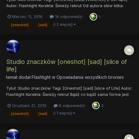
Autor: Flashlight Korekta: Świeży rekrut Od autora słów kilka:
Długo zastanawiałem się, czy wstawić to opowiadanie.
Marzec 11, 2016
16 odpowiedzi
1
Wszystko przez to, że jak dla mnie tekst był napisany
nierównomiernie. Miejscami sprawia...
(i 2 więcej)
[oneshot]
[sad]
Studio znaczków [oneshot] [sad] [slice of
life]
temat dodał
Flashlight
w
Opowiadania wszystkich bronies
Tytuł: Studio znaczków Tagi: [Oneshot] [sad] [slice of Life] Autor:
Flashlight Korekta: Świeży rekrut Bądź co bądź sama forma jest
dla mnie nieco czymś nowym, ponieważ raczej nie bawię się z
Grudzień 31, 2015
6 odpowiedzi
2
[slice of Life]. Tak naprawdę nie spodziewałem się, że
kiedykolwiek napiszę jakąś obyczajów...
(i 1 więcej)
[oneshot]
[sad]