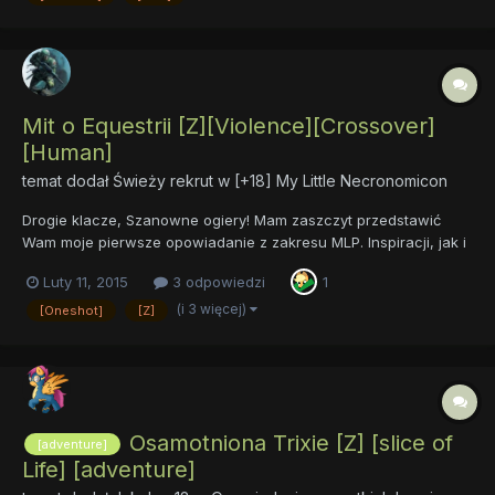
s...
Mit o Equestrii [Z][Violence][Crossover]
[Human]
temat dodał
Świeży rekrut
w
[+18] My Little Necronomicon
Drogie klacze, Szanowne ogiery! Mam zaszczyt przedstawić
Wam moje pierwsze opowiadanie z zakresu MLP. Inspiracji, jak i
do samego tematu zapoznał mnie Poker War Pony. Dziękuję Ci
Luty 11, 2015
3 odpowiedzi
1
raz jeszcze! Trzy miesiące pisania, ale było warto, żeby teraz to
wrzucić. Mam nadzieję, że nie łamię regulaminu...
(i 3 więcej)
[Oneshot]
[Z]
Osamotniona Trixie [Z] [slice of
[adventure]
Life] [adventure]