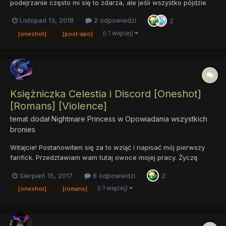
podejrzanie często mi się to zdarza, ale jeśli wszystko pójdzie
po mojej myśli, następne będzie "luźne", heh) - tym razem mowa
Listopad 13, 2018
2 odpowiedzi
2
o II Edycji Gandziokonkursu o wdzięcznej tematyce "Equestria
rules the waves!", którą to udało mi się wygrać !...
(i 1 więcej)
[oneshot]
[post-apo]
Księżniczka Celestia i Discord [Oneshot]
[Romans] [Violence]
temat dodał
Nightmare Princess
w
Opowiadania wszystkich
bronies
Witajcie! Postanowiłam się za to wziąć i napisać mój pierwszy
fanfick. Przedztawiam wam tutaj owoce mojej pracy. Życzę
miłego czytania. Księżniczka Celestia i Discord
Sierpień 15, 2017
8 odpowiedzi
2
(i 1 więcej)
[oneshot]
[romans]