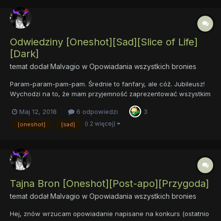
Odwiedziny [Oneshot][Sad][Slice of Life]
[Dark]
temat dodał
Malvagio
w
Opowiadania wszystkich bronies
Param-param-pam-pam. Średnie to fanfary, ale cóż. Jubileusz!
Wychodzi na to, że mam przyjemność zaprezentować wszystkim
zainteresowanym swój 30 opublikowany na forum fik! No,
Maj 12, 2018
6 odpowiedzi
3
powiedzmy, bo nie licząc drabbli i jednego bodajże fika
konkursowego, któremu nie zrobiłem tematu. Właściwie sam nie
(i 2 więcej)
[oneshot]
[sad]
wiem, dl...
Tajna Bron [Oneshot][Post-apo][Przygoda]
temat dodał
Malvagio
w
Opowiadania wszystkich bronies
Hej, znów wrzucam opowiadanie napisane na konkurs (ostatnio