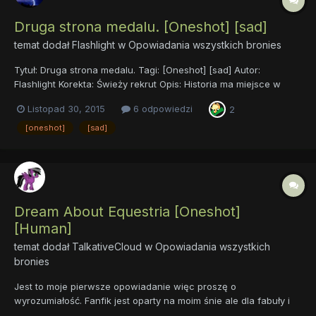
Druga strona medalu. [Oneshot] [sad]
temat dodał
Flashlight
w
Opowiadania wszystkich bronies
Tytuł: Druga strona medalu. Tagi: [Oneshot] [sad] Autor:
Flashlight Korekta: Świeży rekrut Opis: Historia ma miejsce w
krainie sąsiadującej z Equestrią przed ślubem Cadance i Shining
Listopad 30, 2015
6 odpowiedzi
2
Armora. Druga strona medalu.
[oneshot]
[sad]
Dream About Equestria [Oneshot]
[Human]
temat dodał
TalkativeCloud
w
Opowiadania wszystkich
bronies
Jest to moje pierwsze opowiadanie więc proszę o
wyrozumiałość. Fanfik jest oparty na moim śnie ale dla fabuły i
sensu jest podkolorowany. Zapraszam do czytania