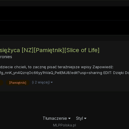
iężyca [NZ][Pamiętnik][Slice of Life]
ronies
ziecie chcieli, to zacznę pisać teraźniejsze wpisy Zapowiedź:
g_nnK_yn4QzrqOc66yy1hVaQ_PelEMJ8/edit?usp=sharing EDIT: Dzięki Do
(i 2 więcej)
[Pamiętnik]
Tłumaczenie
Styl
MLPPolska.pl