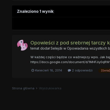
Znaleziono 1 wynik
Opowieści z pod srebrnej tarczy ks
temat dodał
Selejdii
w
Opowiadania wszystkich b
W każdej części będzie co ważniejszy wpis. Jak będ
https://docs.google.com/document/d/1MHFJiy0qRWf
Kwiecień 16, 2014
2 odpowiedzi
[Seria]
Strona główna
Wyszukiwarka