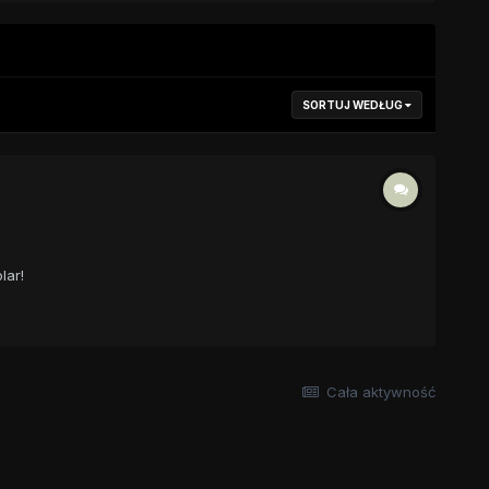
SORTUJ WEDŁUG
lar!
Cała aktywność