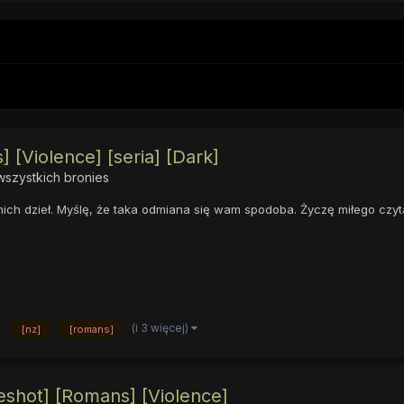
 [Violence] [seria] [Dark]
szystkich bronies
ich dzieł. Myślę, że taka odmiana się wam spodoba. Życzę miłego czyt
(i 3 więcej)
[nz]
[romans]
neshot] [Romans] [Violence]