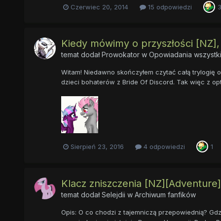
Czerwiec 20, 2014
15 odpowiedzi
Kiedy mówimy o przyszłości [NZ],
temat dodał
Prowokator
w
Opowiadania wszystki
Witam! Niedawno skończyłem czytać całą trylogię op
dzieci bohaterów z Bride Of Discord. Tak więc z 
Sierpień 23, 2016
4 odpowiedzi
1
Klacz zniszczenia [NZ][Adventure
temat dodał
Selejdii
w
Archiwum fanfików
Opis: O co chodzi z tajemniczą przepowiednią? Gd