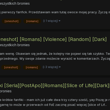
szystkich bronies
ój pierwszy fanfick. Przedztawiam wam tutaj owoce mojej pracy. Życzę mi
(i 1 więcej)
[oneshot]
[romans]
Oneshot] [Romans] [Violence] [Random] [Dark]
szystkich bronies
m wenę. Obawiam się jednak, że kolejny nie pojawi się tak szybko. Te
poprzedniego. Wy swoje zdanie możecie wyrazić w komentarzach. Życzę 
(i 3 więcej)
[oneshot]
[romans]
i [Seria][PostApo][Romans][Slice of Life][Dark]
bronies
rótkie fanfiki - mam ich już całe dwa trzy cztery sześć, yay Piszę je rz
garnę to może w przerwach od FoE zacznę pisać więcej [slice of Lif...