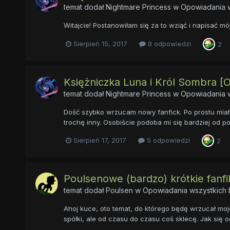
temat dodał
Nightmare Princess
w
Opowiadania w
Witajcie! Postanowiłam się za to wziąć i napisać m
Sierpień 15, 2017
8 odpowiedzi
2
Księżniczka Luna i Król Sombra [
temat dodał
Nightmare Princess
w
Opowiadania w
Dość szybko wrzucam nowy fanfick. Po prostu miała
trochę inny. Osobiście podoba mi się bardziej od 
Sierpień 17, 2017
5 odpowiedzi
2
Poulsenowe (bardzo) krótkie fanfik
temat dodał
Poulsen
w
Opowiadania wszystkich 
Ahoj kuce, oto temat, do którego będę wrzucał moje k
spółki, ale od czasu do czasu coś sklecę. Jak się o