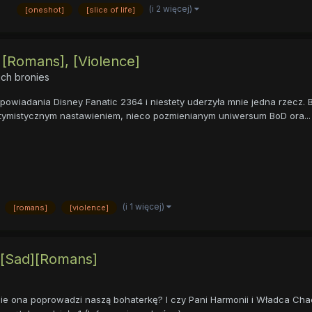
(i 2 więcej)
3
[oneshot]
[slice of life]
 [Romans], [Violence]
ch bronies
owiadania Disney Fanatic 2364 i niestety uderzyła mnie jedna rzecz. Br
optymistycznym nastawieniem, nieco pozmienianym uniwersum BoD ora...
(i 1 więcej)
[romans]
[violence]
][Sad][Romans]
zie ona poprowadzi naszą bohaterkę? I czy Pani Harmonii i Władca Ch