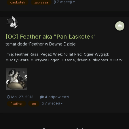
(i 7 więcej)
Łaskotek
zaprasza
wymagam utworzenia karty postaci (w której budowie liczy si...
[OC] Feather aka "Pan Łaskotek"
temat dodał
Feather
w
Dawne Dzieje
Imię: Feather Rasa: Pegaz Wiek: 16 lat Płeć: Ogier Wygląd:
*Oczy:Szare. *Grzywa i ogon: Czarne, średniej długości. *Ciało:
Biała, czysta, pachnąca sierść, zawsze zadbane kopytka,
średnia sylwetka i średni wzrost. Przeciętnie - nie za gruby, ale
jednocześnie nie jest chudziutki. Dosyć zwinny w walce...
Maj 27, 2013
4 odpowiedzi
(i 7 więcej)
Feather
oc