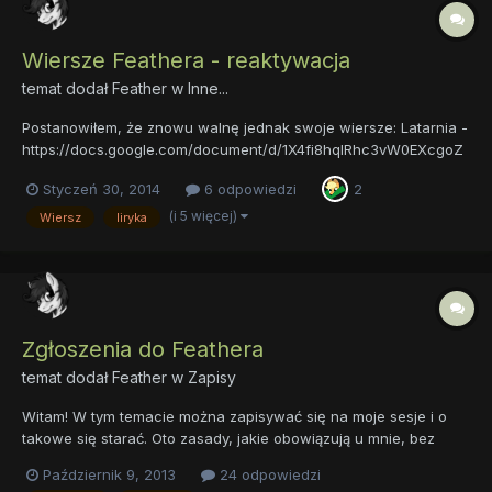
Wiersze Feathera - reaktywacja
temat dodał
Feather
w
Inne...
Postanowiłem, że znowu walnę jednak swoje wiersze: Latarnia -
https://docs.google.com/document/d/1X4fi8hqlRhc3vW0EXcgoZ
_jA0Pq8nlAdgzrXaegnSPo/edit Miłości Mojej Opisanie -
Styczeń 30, 2014
6 odpowiedzi
2
https://docs.google.com/document/d/1qf0rT9sZJk9kdhBtWldnn
WkuScT20NBw37JbatqZBDQ/edit Namiętność -
(i 5 więcej)
Wiersz
liryka
https://docs.google.com/do...
Zgłoszenia do Feathera
temat dodał
Feather
w
Zapisy
Witam! W tym temacie można zapisywać się na moje sesje i o
takowe się starać. Oto zasady, jakie obowiązują u mnie, bez
owijania w bawełnę: OGÓLNE ZASADY UCZESTNICTWA W SESJI
Październik 9, 2013
24 odpowiedzi
I FUNKCJONOWANIA MG I. Po wyrażeniu chęci udziału w sesji,