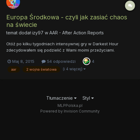
Europa Środkowa - czyli jak zasiać chaos
na świecie
temat dodał
izy97
w
AAR - After Action Reports
Otóż po kilku tygodniach intensywnej gry w Darkest Hour
zdecydowałem się podzielić z Wami moimi przeżyciami.
Doświadczenia już troszkę nazbierałem grając w Hoi2 i 3, jednak
Maj 8, 2015
54 odpowiedzi
4
nigdy nie grałem przeciwko doświadczonemu graczowi. No
mniejsza z tym. Ekstra dla owego AAR, rozegrałem nową
(i 4 więcej)
aar
2 wojna światowa
kampanię, rozpoczy...
Tłumaczenie
Styl
MLPPolska.pl
Powered by Invision Community