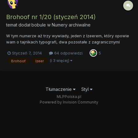
Brohoof nr 1/20 (styczeń 2014)
temat dodał
bobule
w
Numery archiwalne
W tym numerze aż trzy wywiady, jeden z Izeerem, który opowie
wam o tajnikach typografi, dwa pozostałe z zagranicznymi
muzykami - Aftermathem i Twitchem, przy czym ostatni z
Styczeń 7, 2014
64 odpowiedzi
5
wymienionych połączony jest z artykułem o tej osobie. Ponadto
obszerny artykuł dotyczący swoistej „mitologii fandomu”. Wydaje
(i 3 więcej)
Brohoof
Izeer
m...
Tłumaczenie
Styl
MLPPolska.pl
Powered by Invision Community