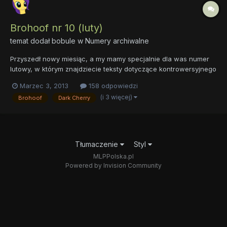
Brohoof nr 10 (luty)
temat dodał
bobule
w
Numery archiwalne
Przyszedł nowy miesiąc, a my mamy specjalnie dla was numer
lutowy, w którym znajdziecie teksty dotyczące kontrowersyjnego
święta – Walentynek. Nie obejdzie się również bez
Marzec 3, 2013
158 odpowiedzi
podsumowania sezonu, który jest teraz dla nas tylko historią.
(i 3 więcej)
Brohoof
Dark Cherry
Poza tym wywiad z Dark Cherry na temat szycia pluszaków,
artykuł o...
Tłumaczenie
Styl
MLPPolska.pl
Powered by Invision Community