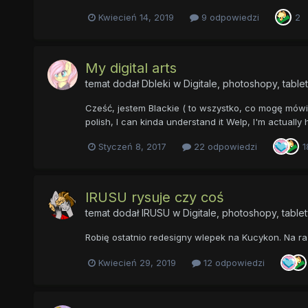
Kwiecień 14, 2019
9 odpowiedzi
2
My digital arts
temat dodał
Dbleki
w
Digitale, photoshopy, table
Cześć, jestem Blackie ( to wszystko, co mogę mówić p
polish, I can kinda understand it Welp, I'm actually
Styczeń 8, 2017
22 odpowiedzi
1
lRUSU rysuje czy coś
temat dodał
lRUSU
w
Digitale, photoshopy, table
Robię ostatnio redesigny wlepek na Kucykon. Na razi
Kwiecień 29, 2019
12 odpowiedzi