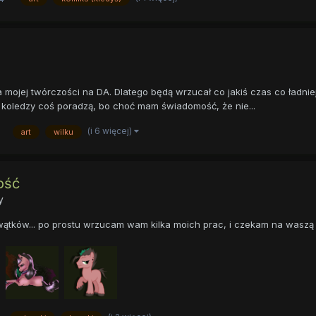
dla mojej twórczości na DA. Dlatego będą wrzucał co jakiś czas co ładni
i koledzy coś poradzą, bo choć mam świadomość, że nie...
(i 6 więcej)
art
wilku
ość
y
wątków... po prostu wrzucam wam kilka moich prac, i czekam na waszą 