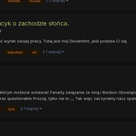
(i 2 więcej)
obrazki
kucyki
ucyk o zachodzie słońca.
y
wyniki swojej pracy. Tutaj jest mój DeviantArt, jeśli podoba Ci się.
(i 1 więcej)
krajobraz
art
którym możecie wstawiać Fanarty związanie ze mną i Bonbon Obowiązuje
 questionable Proszę, tylko nie to ;_; Tak więc zaczynamy nasz spam ^
(i 1 więcej)
Lyra