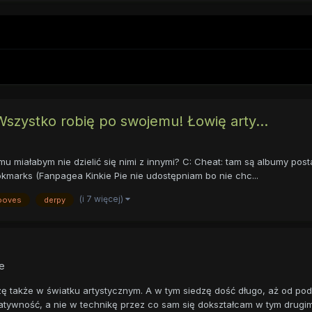
Wszystko robię po swojemu! Łowię arty...
mu miałabym nie dzielić się nimi z innymi? C: Cheat: tam są albumy p
kmarks (Fanpagea Kinkie Pie nie udostępniam bo nie chc...
(i 7 więcej)
ooves
derpy
e
zę także w światku artystycznym. A w tym siedzę dość długo, aż od pod
ność, a nie w technikę przez co sam się dokształcam w tym drugim i .