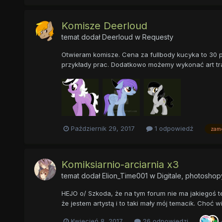
Komisze Deerloud
temat dodał
Deerloud
w
Requesty
Otwieram komisze. Cena za fullbody kucyka to 30 p
przykłady prac. Dodatkowo możemy wykonać art tra
Październik 29, 2017
1 odpowiedź
zam
Komiksiarnio-arciarnia x3
temat dodał
Elion_Time001
w
Digitale, photoshopy
HEJO o/ Szkoda, że na tym forum nie ma jakiegoś te
że jestem artystą i to taki mały mój temacik. Choć 
Kwiecień 8, 2017
26 odpowiedzi