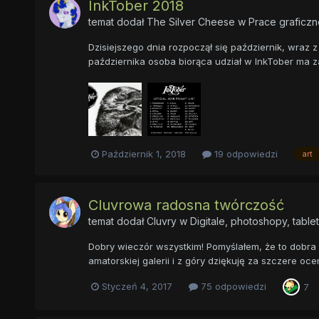
InkTober 2018
temat dodał
The Silver Cheese
w
Prace graficzn
Dzisiejszego dnia rozpoczął się październik, wraz z
października osoba biorąca udział w InkTober ma za
Październik 1, 2018
19 odpowiedzi
art
Cluvrowa radosna twórczość
temat dodał
Cluvry
w
Digitale, photoshopy, table
Dobry wieczór wszystkim! Pomyślałem, że to dobra
amatorskiej galerii i z góry dziękuję za szczere oc
Styczeń 4, 2017
75 odpowiedzi
7