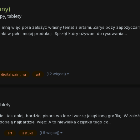
ony)
py, tablety
za mną więc pora założyć własny temat z artami. Zarys pozy zapożyczam
ki w pełni mojej produkcji. Sprzęt który używam do rysowania:...
(i 2 więcej)
digital painting
art
ablety
i tak dalej, bardziej pisarstwo lecz tworzę jakąś inną grafikę. W zależ
podobają najbardziej więc: A to niewielka cząstka tego co...
(i 6 więcej)
art
sztuka