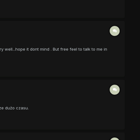
ell...hope it dont mind . But free feel to talk to me in
cze dużo czasu.