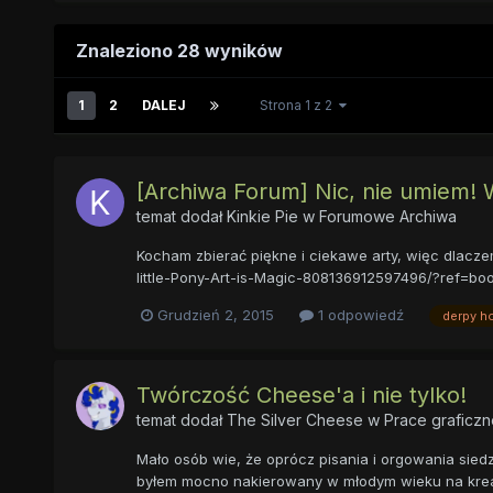
Znaleziono 28 wyników
1
2
DALEJ
Strona 1 z 2
[Archiwa Forum] Nic, nie umiem! 
temat dodał
Kinkie Pie
w
Forumowe Archiwa
Kocham zbierać piękne i ciekawe arty, więc dlacze
little-Pony-Art-is-Magic-808136912597496/?ref=boo
Grudzień 2, 2015
1 odpowiedź
derpy h
Twórczość Cheese'a i nie tylko!
temat dodał
The Silver Cheese
w
Prace graficzn
Mało osób wie, że oprócz pisania i orgowania sied
byłem mocno nakierowany w młodym wieku na kreatyw