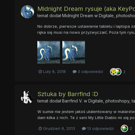
Midnight Dream rysuje (aka KeyP
temat dodał
Midnight Dream
w
Digitale, photosho
No dobrze, pierwsze ustawienie tabletu i laptopa 
ręka się musi na nowo przyzwyczaić. Poza tym rysun
Luty 8, 2018
3 odpowiedzi
3
Sztuka by Barrfind :D
temat dodał
Barrfind V.
w
Digitale, photoshopy, t
W sumie nie jestem jakoś utalentowany w malarstwie 
dam kilka z nich. Te z serii My Little Diablo mi się 
Grudzień 8, 2013
13 odpowiedzi
2