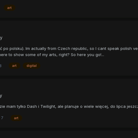
art
ty
o polsku). Im actually from Czech republic, so I cant speak polish very w
 here to show some of my arts, right? So here you go!...
8
art
digital
ty
e mam tylko Dash i Twilight, ale planuje o wiele więcej, do lipca jesz
7
art