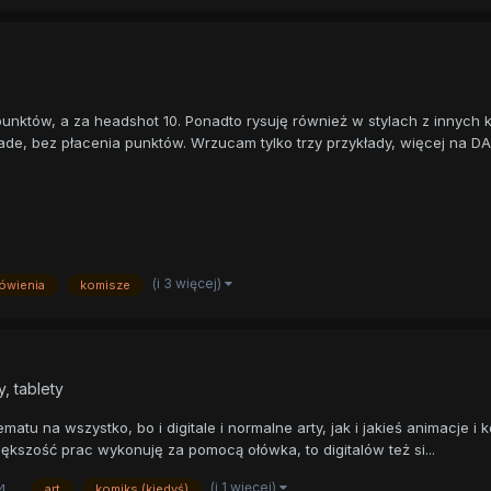
unktów, a za headshot 10. Ponadto rysuję również w stylach z innych 
de, bez płacenia punktów. Wrzucam tylko trzy przykłady, więcej na DA
(i 3 więcej)
ówienia
komisze
, tablety
matu na wszystko, bo i digitale i normalne arty, jak i jakieś animacje
większość prac wykonuję za pomocą ołówka, to digitalów też si...
(i 1 więcej)
4
art
komiks (kiedyś)