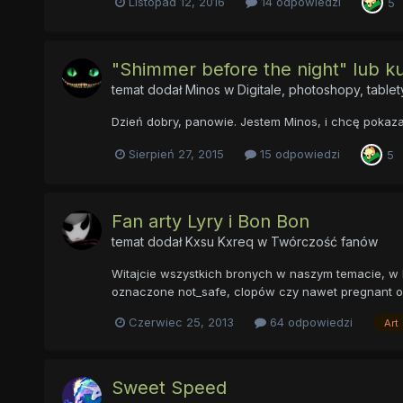
Listopad 12, 2016
14 odpowiedzi
5
"Shimmer before the night" lub k
temat dodał
Minos
w
Digitale, photoshopy, tablet
Dzień dobry, panowie. Jestem Minos, i сhcę pokazać 
Sierpień 27, 2015
15 odpowiedzi
5
Fan arty Lyry i Bon Bon
temat dodał
Kxsu Kxreq
w
Twórczość fanów
Witajcie wszystkich bronych w naszym temacie, w 
oznaczone not_safe, clopów czy nawet pregnant oraz
Czerwiec 25, 2013
64 odpowiedzi
Art
Sweet Speed