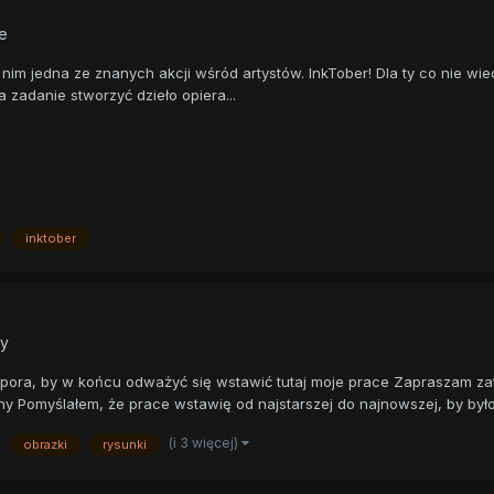
e
 nim jedna ze znanych akcji wśród artystów. InkTober! Dla ty co nie wie
 zadanie stworzyć dzieło opiera...
inktober
ty
 pora, by w końcu odważyć się wstawić tutaj moje prace Zapraszam z
eny Pomyślałem, że prace wstawię od najstarszej do najnowszej, by było 
(i 3 więcej)
obrazki
rysunki