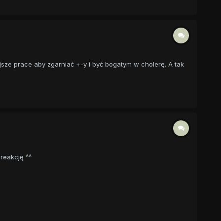
ejsze prace aby zgarniać +-y i być bogatym w cholerę. A tak
reakcję ^^