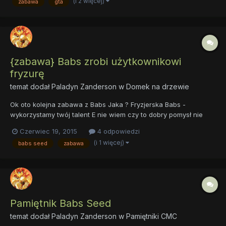
(i 2 więcej)
zabawa
gta
zlecenie Nie zrobie tego nie ukradnę już więcej "jabłek" A "Kar...
{zabawa} Babs zrobi użytkownikowi
fryzurę
temat dodał
Paladyn Zanderson
w
Domek na drzewie
Ok oto kolejna zabawa z Babs Jaka ? Fryzjerska Babs -
wykorzystamy twój talent E nie wiem czy to dobry pomysł nie
użyalam jeszcze swojego talentu Dobry, kto by nie chciał nowej
Czerwiec 19, 2015
4 odpowiedzi
fryzury - Ja na pewno bym chciał I inni użytkownicy też ? Na tym
(i 1 więcej)
babs seed
zabawa
własnie ta zabawa ma polegać zrobisz każdemu nową fryzu...
Pamiętnik Babs Seed
temat dodał
Paladyn Zanderson
w
Pamiętniki CMC