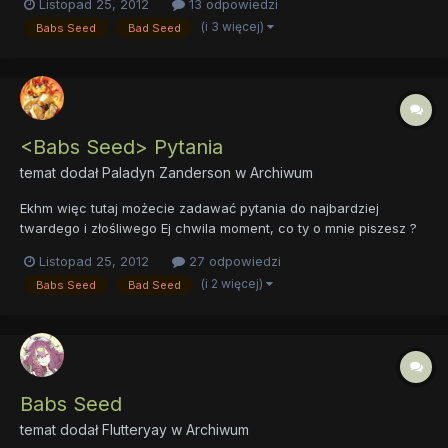
Listopad 25, 2012
13 odpowiedzi
naprawdę fajną kuzynką tak co zaś tyczy się jej przyjaciółek. to
(i 3 więcej)
Babs Seed
Bad Seed
są bardzo miłe, a Scoot nawe...
<Babs Seed> Pytania
temat dodał
Paladyn Zanderson
w
Archiwum
Ekhm więc tutaj możecie zadawać pytania do najbardziej
twardego i złośliwego Ej chwila moment, co ty o mnie piszesz ?
Chcesz w szczenę . no dobra ostrego źrebaka w Equestrii Edit
Listopad 25, 2012
27 odpowiedzi
teraz w tym tamacie można zadawać tylko pytania do
(i 2 więcej)
Babs Seed
Bad Seed
odpowiedzi powstanie nowy wątek
Babs Seed
temat dodał
Flutteryay
w
Archiwum