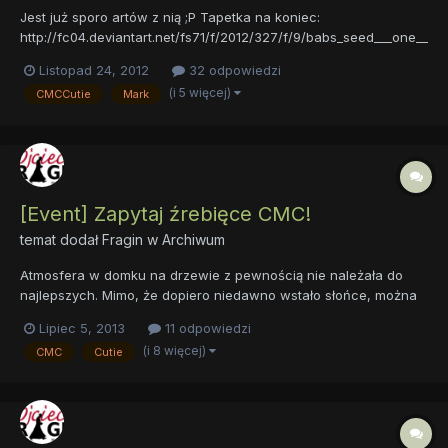
Jest już sporo artów z nią ;P Tapetka na koniec:
http://fc04.deviantart.net/fs71/f/2012/327/f/9/babs_seed___one__
bad__apple___wallpaper__by_impala99-d5lwuis.png
Listopad 24, 2012
32 odpowiedzi
(i 5 więcej)
CMCCutie
Mark
[Event] Zapytaj źrebięce CMC!
temat dodał
Fragin
w
Archiwum
Atmosfera w domku na drzewie z pewnością nie należała do
najlepszych. Mimo, że dopiero niedawno wstało słońce, można
było bez problemu słyszeć krzyki wydobywające się z bazy
Lipiec 5, 2013
11 odpowiedzi
Znaczkowej Ligi. - Świetnie Apple Bloom, jesteśmy... ogierkami! -
(i 8 więcej)
CMC
Cutie
Sweetie nie kryła swojej wściekłości. - Przecież to nie moja...