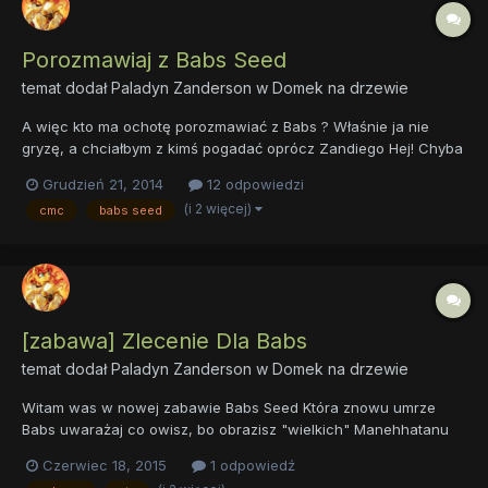
Porozmawiaj z Babs Seed
temat dodał
Paladyn Zanderson
w
Domek na drzewie
A więc kto ma ochotę porozmawiać z Babs ? Właśnie ja nie
gryzę, a chciałbym z kimś pogadać oprócz Zandiego Hej! Chyba
nie jestem nudny No wiesz trochę Eh no nic
Grudzień 21, 2014
12 odpowiedzi
(i 2 więcej)
cmc
babs seed
[zabawa] Zlecenie Dla Babs
temat dodał
Paladyn Zanderson
w
Domek na drzewie
Witam was w nowej zabawie Babs Seed Która znowu umrze
Babs uwarażaj co owisz, bo obrazisz "wielkich" Manehhatanu
Zandi, coś ty znowu wymyśli ja już z tym dawno skończyłam
Czerwiec 18, 2015
1 odpowiedź
*rumeni się Don Appleno sądzi co innego masz od niego