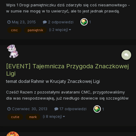
Wpis 1 Drogi pamiętniczku dziś zdarzyło się coś niesamowitego -
w sumie nie mogę w to uwierzyć, ale to jest jednak prawdą.
Pojawił się mój znaczek !! Myślałam że będę musiała czekać na
Maj 23, 2015
2 odpowiedzi
1
niego długo, ale wczoraj wyszedł gdy postanowiłam zrobić coś
ze swoją grzywką, bo trochę mnie denerwowała jej...
(i 2 więcej)
cmc
pamiętnik
[EVENT] Tajemnicza Przygoda Znaczkowej
Ligi
temat dodał
Rahmir
w
Krucjaty Znaczkowej Ligi
Cześć! Razem z pozostałymi avatarami CMC, przygotowaliśmy
dla was niespodziewajkę, już niedługo dowiecie się szczegółów
na temat zasad a teraz zachęcam i zapraszam do czytania
Czerwiec 30, 2013
17 odpowiedzi
1
Każdy kto by przechodził obok niewielkiego domku na drzewie
znajdującego się na Akrach Słodkich Jabłek mógłby usłyszeć
(i 8 więcej)
cutie
mark
pa...