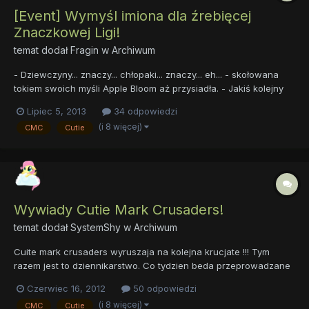
[Event] Wymyśl imiona dla źrebięcej
Znaczkowej Ligi!
temat dodał
Fragin
w
Archiwum
- Dziewczyny... znaczy... chłopaki... znaczy... eh... - skołowana
tokiem swoich myśli Apple Bloom aż przysiadła. - Jakiś kolejny
genialny pomysł? - wciąż naburmuszona Sweetie spojrzała spod
Lipiec 5, 2013
34 odpowiedzi
byka na swoją koleżankę. - Oj, daj jej spokój, przecież nie
(i 8 więcej)
CMC
Cutie
chciała - powiedziała Scootaloo próbując latać. -...
Wywiady Cutie Mark Crusaders!
temat dodał
SystemShy
w
Archiwum
Cuite mark crusaders wyruszaja na kolejna krucjate !!! Tym
razem jest to dziennikarstwo. Co tydzien beda przeprowadzane
wywiady z wybranym forumowiczem. W tym tygodniu jest nim
Czerwiec 16, 2012
50 odpowiedzi
wasz znany i lubiany Lemuur ! Zapraszamy do czytania: Witaj !
(i 8 więcej)
CMC
Cutie
jestesmy CUITE MARK CRUSSADERS DZIENNIKARZE i na wstep...