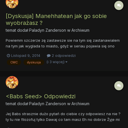
[Dyskusja] Manehhatean jak go sobie
wyobrażasz ?
temat dodał
Paladyn Zanderson
w
Archiwum
Powiemm szczerze zę zastawsze sie na tym się zastanawialem
na tym jak wyglada to miasto, gdyż w seriau pojawia się ono
właściwie 2 krotnie i za każdym razem wygląda inaczej, choć
Listopad 9, 2014
2 odpowiedzi
nie da się zauważyć w obu przedstawieniach nawiązań do
(i 3 więcej)
CMC
dyskusja
Nowego Yorku, ale czy jest to w 100 proicentach jego kalka,
moim...
<Babs Seed> Odpowiedzi
temat dodał
Paladyn Zanderson
w
Archiwum
Jej Babs strasznie dużo pytań do ciebie czy odpowiesz na nie ?
ty tu nie filozofuj tylko Dawaj co tam masz Eh no dobrze Żyje mi
się ogólnie dobrze, chociaż w szkole mam ciężko 1. AB jest