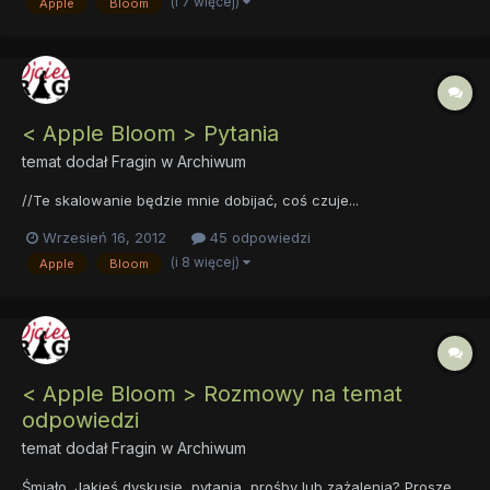
(i 7 więcej)
Apple
Bloom
< Apple Bloom > Pytania
temat dodał
Fragin
w
Archiwum
//Te skalowanie będzie mnie dobijać, coś czuje...
Wrzesień 16, 2012
45 odpowiedzi
(i 8 więcej)
Apple
Bloom
< Apple Bloom > Rozmowy na temat
odpowiedzi
temat dodał
Fragin
w
Archiwum
Śmiało. Jakieś dyskusję, pytania, prośby lub zażalenia? Proszę