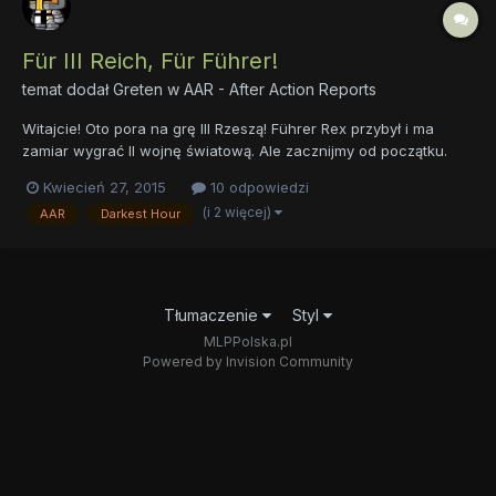
Für III Reich, Für Führer!
temat dodał
Greten
w
AAR - After Action Reports
Witajcie! Oto pora na grę III Rzeszą! Führer Rex przybył i ma
zamiar wygrać II wojnę światową. Ale zacznijmy od początku.
https://drive.google.com/file/d/0B6jRrXSw9poHaEpZb1dBNXFWV
Kwiecień 27, 2015
10 odpowiedzi
nM/view?usp=sharing Przygoda rozpoczęta!
(i 2 więcej)
AAR
Darkest Hour
https://drive.google.com/file/d/0B6jRrXSw9poHVG9JVnJsX3YxW
XM/view...
Tłumaczenie
Styl
MLPPolska.pl
Powered by Invision Community