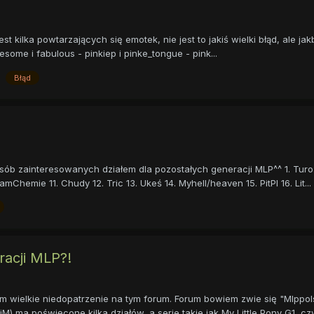
st kilka powtarzających się emotek, nie jest to jakiś wielki błąd, ale j
yawesome i fabulous - pinkiep i pinke_tongue - pink...
Błąd
osób zainteresowanych działem dla pozostałych generacji MLP^^ 1. Turoń
hemie 11. Chudy 12. Tric 13. Ukeś 14. Myhell/heaven 15. PitPl 16. Lit...
racji MLP?!
 wielkie niedopatrzenie na tym forum. Forum bowiem zwie się "Mlppol
iM) ma poświęcone kilka działów, a serie takie jak My Little Pony G1 ,czy