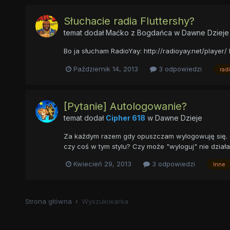
Słuchacie radia Fluttershy?
temat dodał
Maćko z Bogdańca
w
Dawne Dzieje
Bo ja słucham RadioYay: http://radioyay.net/player/
Październik 14, 2013
3 odpowiedzi
rad
[Pytanie] Autologowanie?
temat dodał
Cipher 618
w
Dawne Dzieje
Za każdym razem gdy opuszczam wylogowuję się. O
czy coś w tym stylu? Czy może "wyloguj" nie działa
Kwiecień 29, 2013
3 odpowiedzi
Inne
Strona główna
Wyszukiwarka