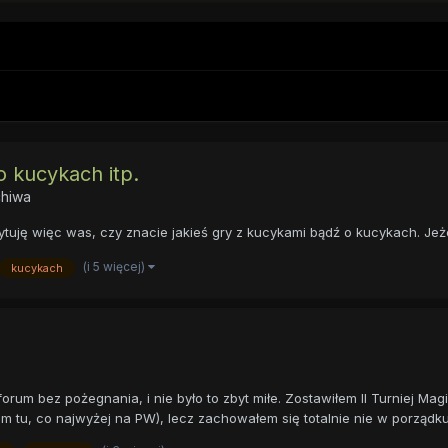
o kucykach itp.
hiwa
ję więc was, czy znacie jakieś gry z kucykami bądź o kucykach. Jeżeli 
(i 5 więcej)
kucykach
rum bez pożegnania, i nie było to zbyt miłe. Zostawiłem II Turniej Magi
tu, co najwyżej na PW), lecz zachowałem się totalnie nie w porządku