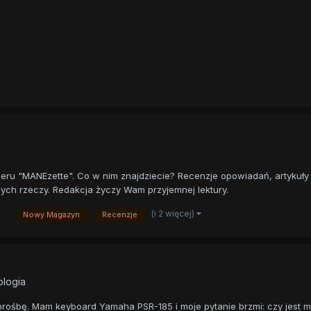
ru "MANEzette". Co w nim znajdziecie? Recenzje opowiadań, artykuły n
ych rzeczy. Redakcja życzy Wam przyjemnej lektury.
(i 2 więcej)
Nowy Magazyn
Recenzje
ologia
i prośbę. Mam keyboard Yamaha PSR-185 i moje pytanie brzmi: czy jest