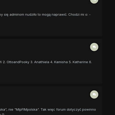
akby się adminom nudziło to mogą naprawić. Chodzi mi o: -
 2. OttoandPooky 3. Anathiela 4. Kamisha 5. Katherine 6.
ska", nie "MlpFIMpolska". Tak więc forum dotyczyć powinno
 G...