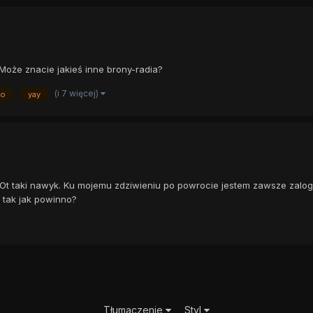
 Może znacie jakieś inne brony-radia?
(i 7 więcej)
io
yay
t taki nawyk. Ku mojemu zdziwieniu po powrocie jestem zawsze zalog
 tak jak powinno?
Tłumaczenie
Styl