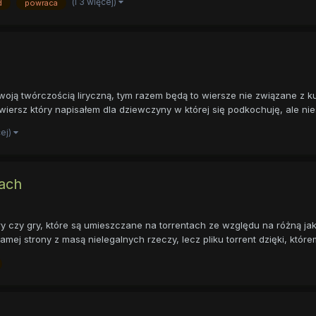
(i 3 więcej)
d
powraca
woją twórczością liryczną, tym razem będą to wiersze nie związane z k
z który napisałem dla dziewczyny w której się podkochuję, ale niestet
cej)
tach
 czy gry, które są umieszczane na torrentach ze względu na różną ja
ej strony z masą nielegalnych rzeczy, lecz pliku torrent dzięki, którem