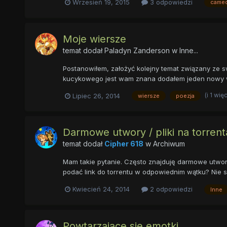
Wrzesień 19, 2015
3 odpowiedzi
came
Moje wiersze
temat dodał
Paladyn Zanderson
w
Inne...
Postanowiłem, założyć kolejny temat związany ze s
kucykowego jest wam znana dodałem jeden nowy wiers
(i 1 wię
Lipiec 26, 2014
wiersze
poezja
Darmowe utwory / pliki na torren
temat dodał
Cipher 618
w
Archiwum
Mam takie pytanie. Często znajduję darmowe utwory
podać link do torrentu w odpowiednim wątku? Nie sam
Kwiecień 24, 2014
2 odpowiedzi
Inne
Powtarzające się emotki