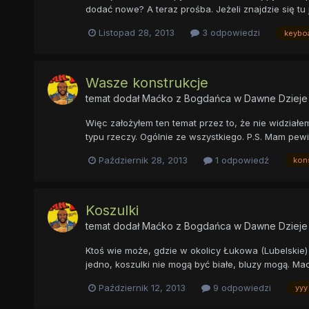
dodać nowe? A teraz prośba. Jeżeli znajdzie się tu 
Listopad 28, 2013
3 odpowiedzi
keybo
Wasze konstrukcje
temat dodał
Maćko z Bogdańca
w
Dawne Dzieje
Więc założyłem ten temat przez to, że nie widziałem
typu rzeczy. Ogólnie ze wszystkiego. P.S. Mam pewie
Październik 28, 2013
1 odpowiedź
kon
Koszulki
temat dodał
Maćko z Bogdańca
w
Dawne Dzieje
Ktoś wie może, gdzie w okolicy Łukowa (Lubelskie) 
jedno, koszulki nie mogą być białe, bluzy mogą. Maci
Październik 12, 2013
9 odpowiedzi
yyy