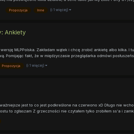
(i 1 więcej)
Propozycja
Inne
: Ankiety
rsję MLPPolska. Zakładam wątek i chcę zrobić ankietę albo kilka. I tu
wą. Pomijając fakt, że w międzyczasie przeglądarka odmówi posłuszeńst
(i 1 więcej)
Propozycja
ażniejsze jest to co jest podkreślone na czerwono xD Długo nie wchod
stu to zgłaszam Z grzeczności nie czytałem tylko zrobiłem ss'a i zamkn