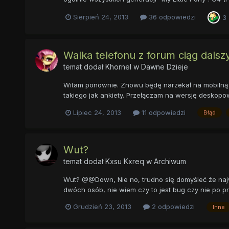
Sierpień 24, 2013
36 odpowiedzi
3
Walka telefonu z forum ciąg dalszy
temat dodał
Khornel
w
Dawne Dzieje
Witam ponownie. Znowu będę narzekał na mobilną we
takiego jak ankiety. Przełączam na wersję deskopo
Lipiec 24, 2013
11 odpowiedzi
Błąd
Wut?
temat dodał
Kxsu Kxreq
w
Archiwum
Wut? @@Down, Nie no, trudno się domyśleć że najw
dwóch osób, nie wiem czy to jest bug czy nie po pro
Grudzień 23, 2013
2 odpowiedzi
Inne