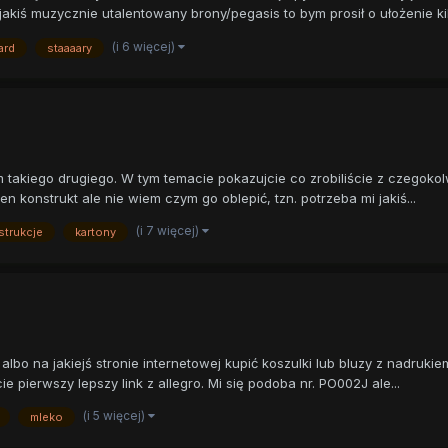
jakiś muzycznie utalentowany brony/pegasis to bym prosił o ułożenie kil
(i 6 więcej)
ard
staaaary
 takiego drugiego. W tym temacie pokazujcie co zrobiliście z czegokolw
n konstrukt ale nie wiem czym go oblepić, tzn. potrzeba mi jakiś...
(i 7 więcej)
strukcje
kartony
albo na jakiejś stronie internetowej kupić koszulki lub bluzy z nadruki
e pierwszy lepszy link z allegro. Mi się podoba nr. PO002J ale...
(i 5 więcej)
mleko