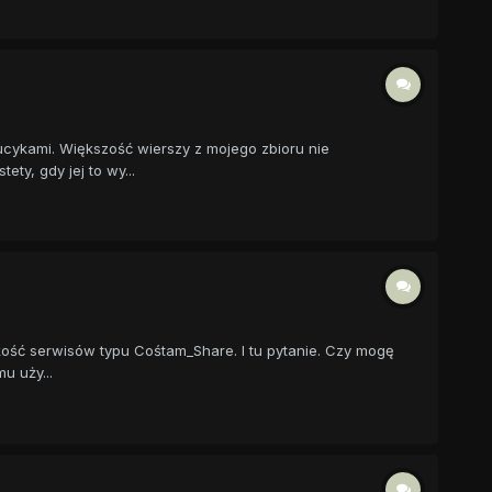
ucykami. Większość wierszy z mojego zbioru nie
y, gdy jej to wy...
kość serwisów typu Cośtam_Share. I tu pytanie. Czy mogę
u uży...