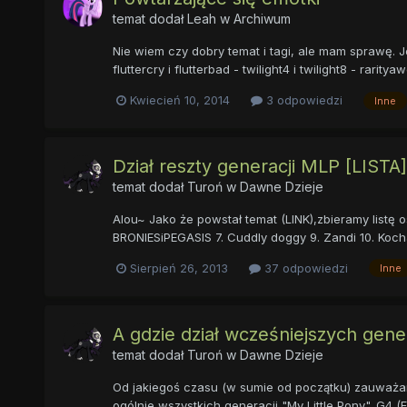
temat dodał
Leah
w
Archiwum
Nie wiem czy dobry temat i tagi, ale mam sprawę. Je
fluttercry i flutterbad - twilight4 i twilight8 - rarit
Kwiecień 10, 2014
3 odpowiedzi
Inne
Dział reszty generacji MLP [LISTA]
temat dodał
Turoń
w
Dawne Dzieje
Alou~ Jako że powstał temat (LINK),zbieramy listę 
BRONIESiPEGASIS 7. Cuddly doggy 9. Zandi 10. KochamC
Sierpień 26, 2013
37 odpowiedzi
Inne
A gdzie dział wcześniejszych gene
temat dodał
Turoń
w
Dawne Dzieje
Od jakiegoś czasu (w sumie od początku) zauważam
ogólnie wszystkich generacji "My Little Pony". G4 (F