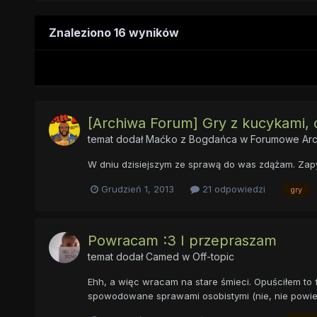
Znaleziono 16 wyników
[Archiwa Forum] Gry z kucykami, 
temat dodał
Maćko z Bogdańca
w
Forumowe Arc
W dniu dzisiejszym ze sprawą do was zdążam. Zapytu
Grudzień 1, 2013
21 odpowiedzi
gry
Powracam :3 I przepraszam
temat dodał
Camed
w
Off-topic
Ehh, a więc wracam na stare śmieci. Opuściłem to fo
spowodowane sprawami osobistymi (nie, nie powiem 