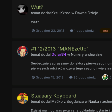
Wut?
temat dodał
Kxsu Kxreq
w
Dawne Dzieje
Wut?
Grudzień 23, 2013
1 odpowiedź
Inne
#1 12/2013 "MANEzette"
temat dodał
Dolar84
w
Numery archiwalne
Serdecznie zapraszamy do lektury pierwszego nume
pierwszych odcinków czwartego sezonu i wiele inn
Grudzień 15, 2013
36 odpowiedzi
6
Staaaary Keyboard
temat dodał
Maćko z Bogdańca
w
Nauka i techn
Dzisiaj mam do was pytanie, a dokładniej pytanie 