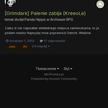
[Grimdark] Palenie zabija (KreeoLe)
temat dodał
Panda Hippis
w
Archiwum RPG
(Jako iż nie napisałaś dokładnego miejsca zamieszkania, to ja
podam miasto Najwyżej mnie poprawisz) Detroit. Właśnie
nastawał ranek. Słońce powoli i ospale wznosiło się ponad
Grudzień 1, 2013
17 odpowiedzi
horyzont, a Księżyc w pełni chował się za wysokimi budynkami,
(i 6 więcej)
Juha
Zło
by chwilę później zniknąć i oddać Złotej Gwieździe całe niebo...
Tłumaczenie
Styl
MLPPolska.pl
Powered by Invision Community