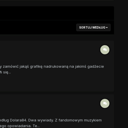
SORTUJ WEDŁUG
dy zamówić jakąś grafikę nadrukowaną na jakimś gadżecie
 się...
 według Dolara84. Dwa wywiady. Z fandomowym muzykiem
go opowiadania. Te...