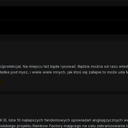
ki(prelekcja). Na miejscu też będe rysować. Będzie można od razu wte
dka pod mysz, i wiele wiele innych, jak ktoś się załapie to może uda Mi
K II), lista 10 najlepszych fandomowych opowiadań anglojęzycznych
olskiego projektu Rainbow Factory mającego na celu zekranizowanie te