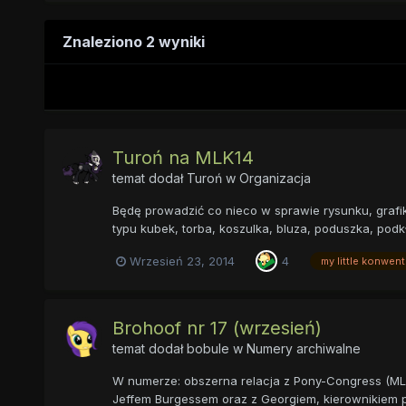
Znaleziono 2 wyniki
Turoń na MLK14
temat dodał
Turoń
w
Organizacja
Będę prowadzić co nieco w sprawie rysunku, grafi
typu kubek, torba, koszulka, bluza, poduszka, podkła
Wrzesień 23, 2014
4
my little konwent
Brohoof nr 17 (wrzesień)
temat dodał
bobule
w
Numery archiwalne
W numerze: obszerna relacja z Pony-Congress (ML
Jeffem Burgessem oraz z Georgiem, kierownikiem p