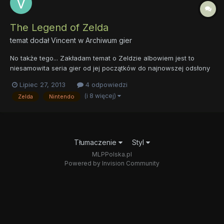
The Legend of Zelda
temat dodał
Vincent
w
Archiwum gier
No także tego... Zakładam temat o Zeldzie albowiem jest to
niesamowita seria gier od jej początków do najnowszej odsłony
(cd-i nie istnieje). Moja ulubiona czesć to majora mask na N64
Lipiec 27, 2013
4 odpowiedzi
bo to jedyna gra która dobrowadziła mnie do męskich łez. wiec
(i 8 więcej)
Zelda
Nintendo
dzielcie sie swoimi opiniami o serii .
Tłumaczenie
Styl
MLPPolska.pl
Powered by Invision Community