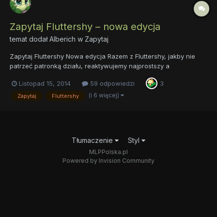
Zapytaj Fluttershy – nowa edycja
temat dodał
Alberich
w
Zapytaj
Zapytaj Fluttershy Nowa edycja Razem z Fluttershy, jakby nie
patrzeć patronką działu, reaktywujemy najprostszy a
jednocześnie przynoszący mnóstwo radości temat, jakim jest
Listopad 15, 2014
59 odpowiedzi
3
klasyczna zapytajka. Wszystkie stare pytania wylądowały w
ciepłym i przytulnym archiwum, zaczynamy od zera. Zanim
(i 6 więcej)
Zapytaj
Fluttershy
jedna...
Tłumaczenie
Styl
MLPPolska.pl
Powered by Invision Community