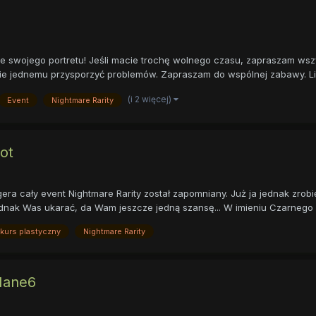
e swojego portretu! Jeśli macie trochę wolnego czasu, zapraszam wsz
 nie jednemu przysporzyć problemów. Zapraszam do wspólnej zabawy. Li.
(i 2 więcej)
Event
Nightmare Rarity
ot
a cały event Nightmare Rarity został zapomniany. Już ja jednak zrobię 
dnak Was ukarać, da Wam jeszcze jedną szansę... W imieniu Czarnego K
kurs plastyczny
Nightmare Rarity
Mane6