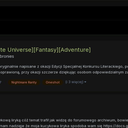
ate Universe][Fantasy][Adventure]
bronies
yginalnie napisane z okazji Edycji Specjalnej Konkursu Literackiego, 
poprawioną, przy okazji szczerze dziękując osobom odpowiedzialnym za.
(i 3 więcej)
7
Nightmare Rarity
Oneshot
kową liryką cóż temat trafił jak widzę do forumowego archiwum, bowi
am nadzięje że moja kucykowa liryka spodoba wam się https://docs.go