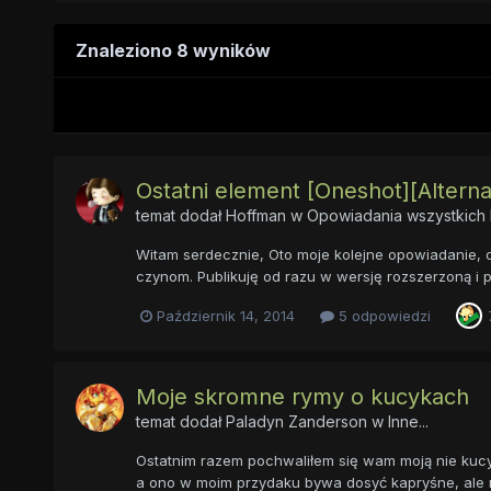
Znaleziono 8 wyników
Ostatni element [Oneshot][Altern
temat dodał
Hoffman
w
Opowiadania wszystkich 
Witam serdecznie, Oto moje kolejne opowiadanie, or
czynom. Publikuję od razu w wersję rozszerzoną i 
Październik 14, 2014
5 odpowiedzi
Moje skromne rymy o kucykach
temat dodał
Paladyn Zanderson
w
Inne...
Ostatnim razem pochwaliłem się wam moją nie kucy
a ono w moim przydaku bywa dosyć kapryśne, ale m