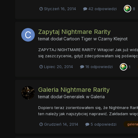
Styczeń 16, 2014
42 odpowiedzi
8
Zapytaj Nightmare Rarity
temat dodał
Cartoon Tiger
w
Czarny Klejnot
ZAPYTAJ NIGHTMARE RARITY Witajcie! Jak już widzi
się zaszczycenie, gdyż zdecydowałam się poświęcić 
Lipiec 20, 2014
16 odpowiedzi
1
Galeria Nightmare Rarity
temat dodał
Generalek
w
Galeria
Dopiero teraz zorientowałem się, że Nightmare Rari
ten należy jak najszybciej naprawić. Zakładam więc
Grudzień 14, 2014
5 odpowiedzi
galeri