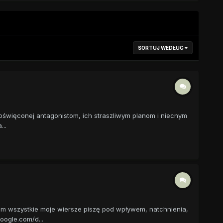
SORTUJ WEDŁUG
poświęconej antagonistom, ich straszliwym planom i niecnym
..
em wszystkie moje wiersze piszę pod wpływem, natchnienia,
ogle.com/d...