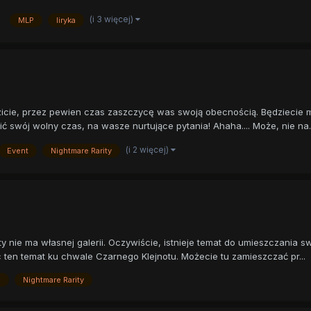
(i 3 więcej)
MLP
liryka
cie, przez pewien czas zaszczycę was swoją obecnością. Będziecie m
swój wolny czas, na wasze nurtujące pytania! Ahaha.... Może, nie na..
(i 2 więcej)
Event
Nightmare Rarity
ty nie ma własnej galerii. Oczywiście, istnieje temat do umieszczania 
 ten temat ku chwale Czarnego Klejnotu. Możecie tu zamieszczać pr...
a
Nightmare Rarity