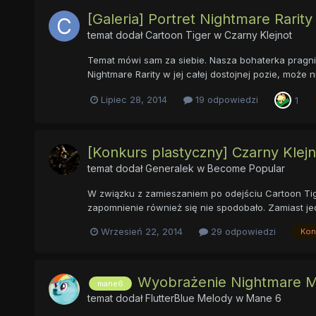
[Galeria] Portret Nightmare Rarity
temat dodał
Cartoon Tiger
w
Czarny Klejnot
Temat mówi sam za siebie. Nasza bohaterka pragni
Nightmare Rarity w jej całej dostojnej pozie, może
Lipiec 28, 2014
19 odpowiedzi
1
[Konkurs plastyczny] Czarny Klejn
temat dodał
Generalek
w
Become Popular
W związku z zamieszaniem po odejściu Cartoon Tiger
zapomnienie również się nie spodobało. Zamiast je
Wrzesień 22, 2014
29 odpowiedzi
Kon
Wyobrażenie Nightmare 
mane6
temat dodał
FlutterBlue Melody
w
Mane 6