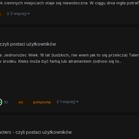
k ciemnych miejscach staje się niewidoczna. W ciągu dnia mgła potraf.
(i 3 więcej)
c
 czyli postaci użytkowników
: Jednorożec Wiek: 16 lat (ludzkich, nie wiem jak to się przelicza) Tal
środku. Kleks może być farbą lub atramentem (odnosi się to...
(i 1 więcej)
10
oc
ponysona
cters - czyli postaci użytkowników