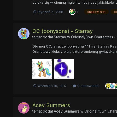
obleka się w ciemną mgłę i w nocy czy jakichkolwie
Styczeń 5, 2018
1
shadow mist
o
OC (ponysona) - Starray
temat dodał
Starray
w
Original/Own Characters -
Oto mój OC, a raczej ponysona ^^ Imię: Starray Rasa
Granatowy kleks z białą czteroramienną gwiazdką w 
Wrzesień 15, 2017
9 odpowiedzi
Acey Summers
temat dodał
Acey Summers
w
Original/Own Chara