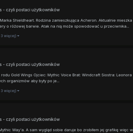
s - czyli postaci użytkowników
i Marka Shieldheart. Rodzina zamieszkująca Acheron. Aktualnie mieszk
riery o różowej barwie. Atak na nią może spowodować u przeciwnika...
i 3 więcej)
s - czyli postaci użytkowników
z rodu Gold Wings Ojciec: Mythic Voice Brat: Windcraft Siostra: Leono
ych organizmów aby były po je...
i 3 więcej)
s - czyli postaci użytkowników
thic Way'a. A sam wygląd sobie daruje bo zrobiłem jej grafikę więc wi