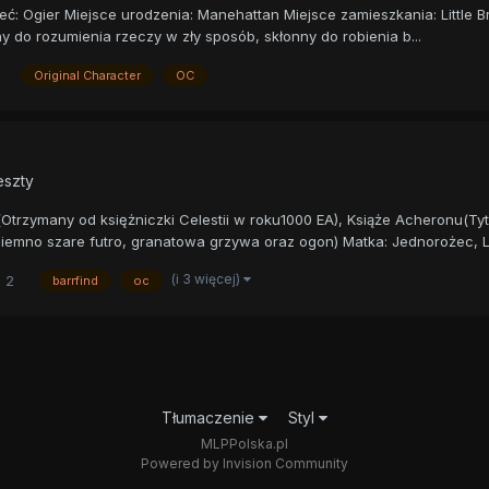
łeć: Ogier Miejsce urodzenia: Manehattan Miejsce zamieszkania: Little B
y do rozumienia rzeczy w zły sposób, skłonny do robienia b...
Original Character
OC
eszty
n(Otrzymany od księżniczki Celestii w roku1000 EA), Książe Acheronu(Tyt
Ciemno szare futro, granatowa grzywa oraz ogon) Matka: Jednorożec, La
(i 3 więcej)
2
barrfind
oc
Tłumaczenie
Styl
MLPPolska.pl
Powered by Invision Community