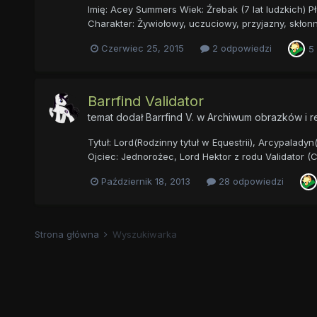
Imię: Acey Summers Wiek: Źrebak (7 lat ludzkich) P
Charakter: Żywiołowy, uczuciowy, przyjazny, skłonn
Czerwiec 25, 2015
2 odpowiedzi
5
Barrfind Validator
temat dodał
Barrfind V.
w
Archiwum obrazków i r
Tytuł: Lord(Rodzinny tytuł w Equestrii), Arcypalady
Ojciec: Jednorożec, Lord Hektor z rodu Validator (
Październik 18, 2013
28 odpowiedzi
Strona główna
Wyszukiwarka