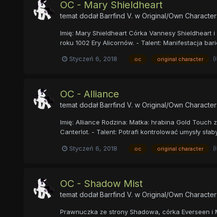
OC - Mary Shieldheart
temat dodał
Barrfind V.
w
Original/Own Character
Imię: Mary Shieldheart Córka Vannesy Shieldheart 
roku 1002 Ery Alicornów. - Talent: Manifestacja ba
(
Styczeń 6, 2018
oc
original character
OC - Alliance
temat dodał
Barrfind V.
w
Original/Own Character
Imię: Alliance Rodzina: Matka: hrabina Gold Touch 
Canterlot. - Talent: Potrafi kontrolować umysły słab
(
Styczeń 6, 2018
oc
original character
OC - Shadow Mist
temat dodał
Barrfind V.
w
Original/Own Character
Prawnuczka ze strony Shadowa, córka Everseen i My