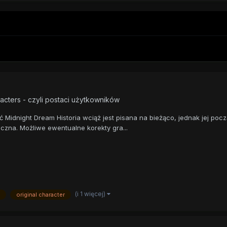
acters - czyli postaci użytkowników
idnight Dream Historia wciąż jest pisana na bieżąco, jednak jej począ
eczna. Możliwe ewentualne korekty gra...
(i 1 więcej)
original character