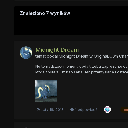
Znaleziono 7 wyników
Midnight Dream
temat dodał
Midnight Dream
w
Original/Own Char
No to nadszedł moment kiedy trzeba zaprezentować M
która została już napisana jest przemyślana i ostat
Luty 16, 2018
1 odpowiedź
1
oc