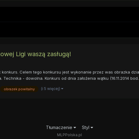
wej Ligi waszą zasługą!
ić konkurs. Celem tego konkursu jest wykonanie przez was obrazka dz
a. Technika - dowolna. Konkurs od dnia założenia wątku (16.11.2014 bod..
(i 5 więcej)
obrazek powitalny
Tłumaczenie
Styl
MLPPolska.pl