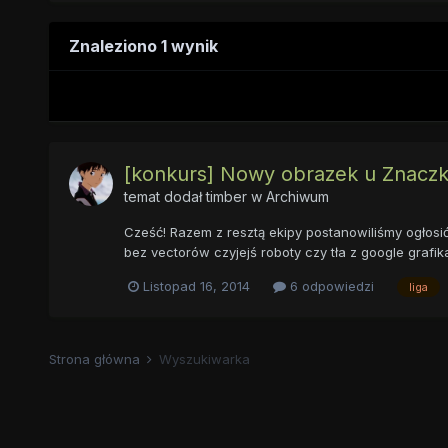
Znaleziono 1 wynik
[konkurs] Nowy obrazek u Znaczko
temat dodał
timber
w
Archiwum
Cześć! Razem z resztą ekipy postanowiliśmy ogłos
bez vectorów czyjejś roboty czy tła z google grafik
Listopad 16, 2014
6 odpowiedzi
liga
Strona główna
Wyszukiwarka