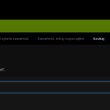
czytana zawartość
Zawartość, którą rozpocząłem
Szukaj
ń'.