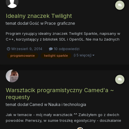
Idealny znaczek Twilight
temat dodał Gość w
Prace graficzne
Program rysujący idealny znaczek Twilight Sparkle, napisany w
C++, korzystający z bibliotek SDL i OpenGL. Nie ma tu żadnych
wczytywanych obrazków, wszystko liczy się na bieżąco. Kod:
Wrzesień 9, 2014
10 odpowiedzi
Wynik: Wsystko to powstało po wczesniej przeprowadzonej
(i 5 więcej)
programowanie
twilight sparkle
analizie znaczka, dzięki której wyprowadziłe...
Warsztacik programistyczny Camed'a ~
requesty
temat dodał
Camed
w
Nauka i technologia
Jak w temacie - mój mały warsztacik ^^ Założyłem go z dwóch
powodów. Pierwszy, w sumie troszkę egoistyczny - doszkalanie
samego siebie i nabieranie coraz to większego doświadczenia