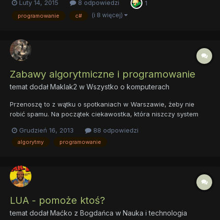
Luty 14, 2015
8 odpowiedzi
1
w programowaniu. Drugi - abyście WY mogli skorzystać z moich
umiejętności i jednocześnie mogli skorzystać z tego, co...
(i 8 więcej)
programowanie
c#
Zabawy algorytmiczne i programowanie
temat dodał
Maklak2
w
Wszystko o komputerach
Przenoszę to z wątku o spotkaniach w Warszawie, żeby nie
robić spamu. Na początek ciekawostka, która niszczy system
(czyli powinno się spodobać Chemikowi):
Grudzień 16, 2013
88 odpowiedzi
https://www.destroyallsoftware.com/talks/wat Na ostatnim
algorytmy
programowanie
spotkaniu ktoś coś mówił o rekurencji w trójkącie pascala.
Spróbuj tak:...
LUA - pomoże ktoś?
temat dodał
Maćko z Bogdańca
w
Nauka i technologia