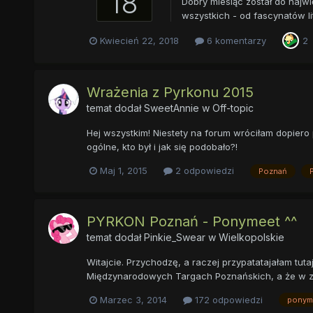
18
Dobry miesiąc został do najw
wszystkich - od fascynatów li
Kwiecień 22, 2018
6 komentarzy
2
Wrażenia z Pyrkonu 2015
temat dodał
SweetAnnie
w
Off-topic
Hej wszystkim! Niestety na forum wróciłam dopiero
ogólne, kto był i jak się podobało?!
Maj 1, 2015
2 odpowiedzi
Poznań
PYRKON Poznań - Ponymeet ^^
temat dodał
Pinkie_Swear
w
Wielkopolskie
Witajcie. Przychodzę, a raczej przypatatajałam tu
Międzynarodowych Targach Poznańskich, a że w zes
Marzec 3, 2014
172 odpowiedzi
ponym