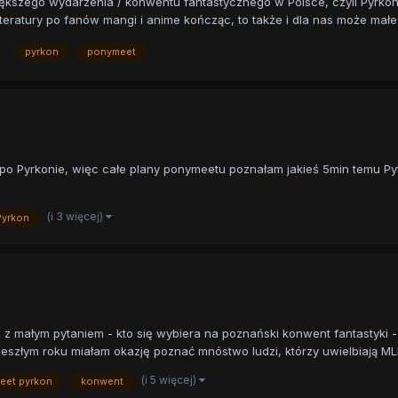
iększego wydarzenia / konwentu fantastycznego w Polsce, czyli Pyrkon
teratury po fanów mangi i anime kończąc, to także i dla nas może małe m
pyrkon
ponymeet
 po Pyrkonie, więc całe plany ponymeetu poznałam jakieś 5min temu Py
(i 3 więcej)
Pyrkon
taj z małym pytaniem - kto się wybiera na poznański konwent fantastyk
złym roku miałam okazję poznać mnóstwo ludzi, którzy uwielbiają MLP,
(i 5 więcej)
eet pyrkon
konwent