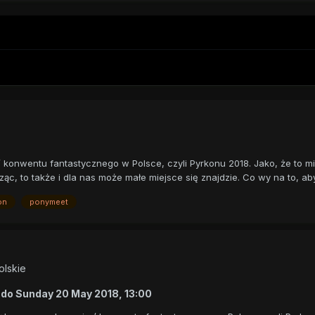
 konwentu fantastycznego w Polsce, czyli Pyrkonu 2018. Jako, że to m
c, to także i dla nas może małe miejsce się znajdzie. Co wy na to, aby 
on
ponymeet
olskie
0
do
Sunday 20 May 2018, 13:00