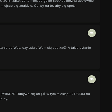
u 2018. Jako, że to miejsce gdzie spotkać można dosłownie
iejsce się znajdzie. Co wy na to, aby się spot...
tanie do Was, czy udało Wam się spotkać? A takie pytanie
i - PYRKON? Odbywa się on już w tym miesiącu 21-23.03 na
 by...