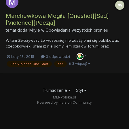
Marchewkowa Mogiła [Oneshot][Sad]
[Violence][Poezja]
temat dodał
Mryle
w
Opowiadania wszystkich bronies
Witam Zważywszy że wczesniej nie zdażyło mi się publikować
czegokolwiek, ufam iż nie pomyliłem działów forum, oraz
czegokolwiek innego. Również wracając do tematu prezentuję
Luty 13, 2015
3 odpowiedzi
1
swoje... chyba najlepiej ocenić to jako zbiór wierszy, jednakże
chyba spełnia wystarczająco wymogów. (jeśli nie to poradźcie...
(i 3 więcej)
Sad Violence One-Shot
sad
Tłumaczenie
Styl
MLPPolska.pl
Powered by Invision Community